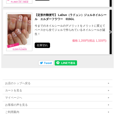
【定形外郵便可】 LaDun（ラドュン）ジェルネイルシー
ル エルダーフラワー 015GL
今までのネイルシールのデメリットをメリットに変えて
ベースから全てジェルで作られているネイルシールが誕
生！
価格:1,200円(税込 1,320円)
在庫切れ
お店のトップへ戻る
カートを見る
マイページへ
お客様の声を見る
■ご不便をお掛けしますが、配送方法が定形外郵便の為、この商品は代金引換・日
時指定はご利用いただけません。
ご利用案内
代金引換をご選択の場合には当店より【宅配便送料660円＋代引き手数料】を加算