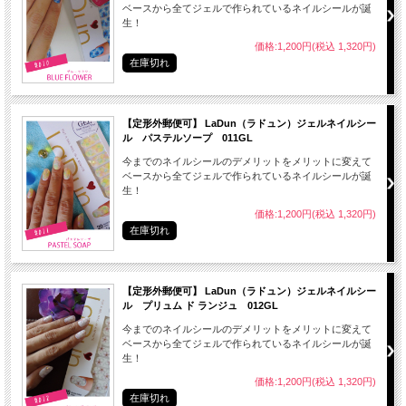
● 極端に低温、または高温多湿の場所、直射日光の当たる場所に保管しないでくだ
ベースから全てジェルで作られているネイルシールが誕
さい。
生！
価格:1,200円(税込 1,320円)
在庫切れ
シール20枚、付属のファイル1本
【定形外郵便可】 LaDun（ラドュン）ジェルネイルシー
ル パステルソープ 011GL
今までのネイルシールのデメリットをメリットに変えて
ベースから全てジェルで作られているネイルシールが誕
生！
中国
価格:1,200円(税込 1,320円)
在庫切れ
※ 商品画像は、ご覧のモニター・画面環境により画像の色味が実際と多少異なる
場合がございます。 予めご了承ください。
【定形外郵便可】 LaDun（ラドュン）ジェルネイルシー
ル プリュム ド ランジュ 012GL
今までのネイルシールのデメリットをメリットに変えて
ベースから全てジェルで作られているネイルシールが誕
生！
価格:1,200円(税込 1,320円)
在庫切れ