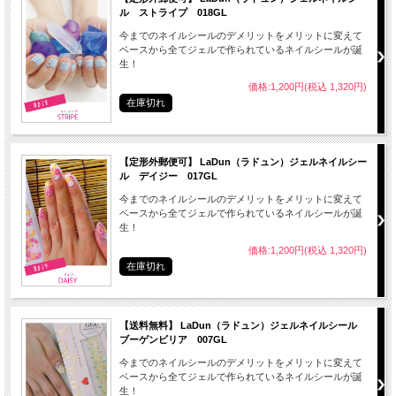
ル ストライプ 018GL
今までのネイルシールのデメリットをメリットに変えて
ベースから全てジェルで作られているネイルシールが誕
生！
価格:1,200円(税込 1,320円)
在庫切れ
● LaDunジェルネイルシールはジェルネイル素材でできている
● LaDunジェルネイルシールは密着度が高い
【定形外郵便可】 LaDun（ラドュン）ジェルネイルシー
● LaDunジェルネイルシールはより水にも強い
ル デイジー 017GL
● 艶があり、ほんとにネイルをしているみたい
今までのネイルシールのデメリットをメリットに変えて
ベースから全てジェルで作られているネイルシールが誕
● リムーバーがいらないので簡単OFF
生！
※はがす時はお湯に３０秒くらい浸けると剥がしやすくなります。
価格:1,200円(税込 1,320円)
在庫切れ
【送料無料】 LaDun（ラドュン）ジェルネイルシール
● 自爪に油分や水分、マニキュアが付着しているとシールが剥がれやすくなります
ブーゲンビリア 007GL
ので、
今までのネイルシールのデメリットをメリットに変えて
爪の表面をよく拭き取ってください。
ベースから全てジェルで作られているネイルシールが誕
生！