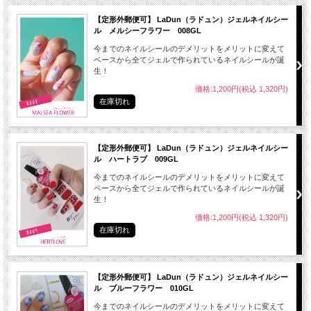
● はがす時はお湯に３０秒くらい浸けると剥がしやすくなります。
【定形外郵便可】 LaDun（ラドュン）ジェルネイルシー
ル メルシーフラワー 008GL
今までのネイルシールのデメリットをメリットに変えて
ベースから全てジェルで作られているネイルシールが誕
生！
● 開封後、ご使用にならないシートは元のビニールの袋に入れて保管してくださ
い。
価格:1,200円(税込 1,320円)
在庫切れ
● 開封後は３ヶ月以内にご使用ください。
【定形外郵便可】 LaDun（ラドュン）ジェルネイルシー
ル ハートラブ 009GL
今までのネイルシールのデメリットをメリットに変えて
● 長時間の連続使用は、お控えください。
ベースから全てジェルで作られているネイルシールが誕
● アレルギー体質の方、爪に異常のある場合は使用しないでください。
生！
価格:1,200円(税込 1,320円)
● 爪に異常を感じたら直ちに使用を中止し、皮膚科専門医等へご相談ください。
在庫切れ
● 長時間の水仕事や入浴をした場合はシールがはがれやすくなることがあります。
● 本来の目的以外のご使用はおやめください。
【定形外郵便可】 LaDun（ラドュン）ジェルネイルシー
● トップコートをご使用の際は火気にご注意ください。
ル ブルーフラワー 010GL
● 子供の手の届かない場所に保管してください。
今までのネイルシールのデメリットをメリットに変えて