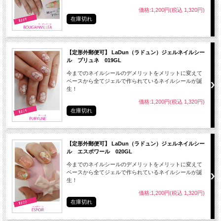
● 爪（爪表面）を付属のファイルなどで整えた後、爪を清潔にします。
価格:1,200円(税込 1,320円)
● 自爪のサイズに合ったネイルシールを選んでください。
在庫切れ
※自爪よりも約１ｍｍ程度小さいサイズが付けやすいです。
【定形外郵便可】 LaDun（ラドュン）ジェルネイルシー
ル プリュネ 019GL
今までのネイルシールのデメリットをメリットに変えて
ベースから全てジェルで作られているネイルシールが誕
生！
価格:1,200円(税込 1,320円)
在庫切れ
【定形外郵便可】 LaDun（ラドュン）ジェルネイルシー
ル エスポワール 020GL
今までのネイルシールのデメリットをメリットに変えて
ベースから全てジェルで作られているネイルシールが誕
生！
● シールの端部から付属のファイルでやさしくこするようにしてゆっくりはがして
価格:1,200円(税込 1,320円)
下さい。
在庫切れ
● はがした後はキューティクルオイル等で爪全体をマッサージして下さい。