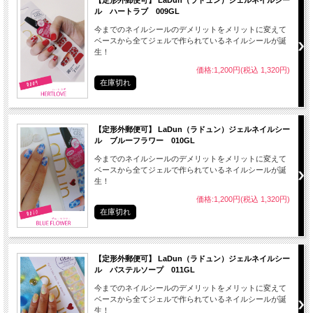
● 極端に低温、または高温多湿の場所、直射日光の当たる場所に保管しないでくだ
ル ハートラブ 009GL
さい。
今までのネイルシールのデメリットをメリットに変えて
ベースから全てジェルで作られているネイルシールが誕
生！
価格:1,200円(税込 1,320円)
在庫切れ
シール20枚、付属のファイル1本
【定形外郵便可】 LaDun（ラドュン）ジェルネイルシー
ル ブルーフラワー 010GL
今までのネイルシールのデメリットをメリットに変えて
中国
ベースから全てジェルで作られているネイルシールが誕
生！
※ 商品画像は、ご覧のモニター・画面環境により画像の色味が実際と多少異なる
価格:1,200円(税込 1,320円)
場合がございます。
在庫切れ
予めご了承ください。
【定形外郵便可】 LaDun（ラドュン）ジェルネイルシー
ル パステルソープ 011GL
今までのネイルシールのデメリットをメリットに変えて
ベースから全てジェルで作られているネイルシールが誕
生！