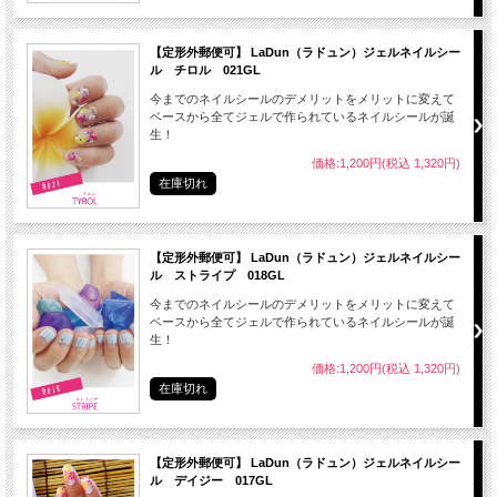
【定形外郵便可】 LaDun（ラドュン）ジェルネイルシー
ル チロル 021GL
今までのネイルシールのデメリットをメリットに変えて
ベースから全てジェルで作られているネイルシールが誕
生！
● LaDunジェルネイルシールはジェルネイル素材でできている
価格:1,200円(税込 1,320円)
● LaDunジェルネイルシールは密着度が高い
在庫切れ
● LaDunジェルネイルシールはより水にも強い
● 艶があり、ほんとにネイルをしているみたい
【定形外郵便可】 LaDun（ラドュン）ジェルネイルシー
● リムーバーがいらないので簡単OFF
ル ストライプ 018GL
今までのネイルシールのデメリットをメリットに変えて
※はがす時はお湯に３０秒くらい浸けると剥がしやすくなります。
ベースから全てジェルで作られているネイルシールが誕
生！
価格:1,200円(税込 1,320円)
在庫切れ
● 自爪に油分や水分、マニキュアが付着しているとシールが剥がれやすくなります
ので、
【定形外郵便可】 LaDun（ラドュン）ジェルネイルシー
爪の表面をよく拭き取ってください。
ル デイジー 017GL