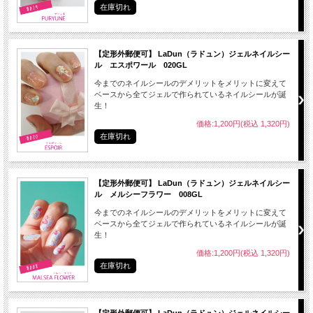
● はがす時はお湯に３０秒くらい浸けると剥がしやすくなります。
在庫切れ
【定形外郵便可】 LaDun（ラドュン）ジェルネイルシー
ル エスポワール 020GL
● 開封後、ご使用にならないシートは元のビニールの袋に入れて保管してくださ
今までのネイルシールのデメリットをメリットに変えて
い。
ベースから全てジェルで作られているネイルシールが誕
生！
● 開封後は３ヶ月以内にご使用ください。
価格:1,200円(税込 1,320円)
在庫切れ
● 長時間の連続使用は、お控えください。
【定形外郵便可】 LaDun（ラドュン）ジェルネイルシー
ル メルシーフラワー 008GL
● アレルギー体質の方、爪に異常のある場合は使用しないでください。
今までのネイルシールのデメリットをメリットに変えて
● 爪に異常を感じたら直ちに使用を中止し、皮膚科専門医等へご相談ください。
ベースから全てジェルで作られているネイルシールが誕
生！
● 長時間の水仕事や入浴をした場合はシールがはがれやすくなることがあります。
価格:1,200円(税込 1,320円)
● 本来の目的以外のご使用はおやめください。
在庫切れ
● トップコートをご使用の際は火気にご注意ください。
● 子供の手の届かない場所に保管してください。
【定形外郵便可】 LaDun（ラドュン）ジェルネイルシー