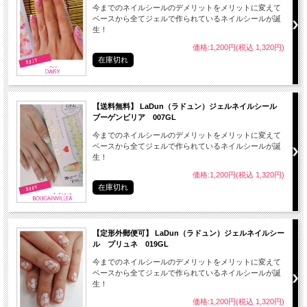
● 爪（爪表面）を付属のファイルなどで整えた後、爪を清潔にします。
今までのネイルシールのデメリットをメリットに変えて
ベースから全てジェルで作られているネイルシールが誕
● 自爪のサイズに合ったネイルシールを選んでください。
生！
※自爪よりも約１ｍｍ程度小さいサイズが付けやすいです。
価格:1,200円(税込 1,320円)
在庫切れ
【送料無料】 LaDun（ラドュン）ジェルネイルシール
ブーゲンビリア 007GL
今までのネイルシールのデメリットをメリットに変えて
ベースから全てジェルで作られているネイルシールが誕
生！
価格:1,200円(税込 1,320円)
在庫切れ
【定形外郵便可】 LaDun（ラドュン）ジェルネイルシー
ル プリュネ 019GL
今までのネイルシールのデメリットをメリットに変えて
● シールの端部から付属のファイルでやさしくこするようにしてゆっくりはがして
ベースから全てジェルで作られているネイルシールが誕
下さい。
生！
● はがした後はキューティクルオイル等で爪全体をマッサージして下さい。
価格:1,200円(税込 1,320円)