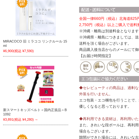
全国一律660円（税込）
北海道825
2,750円（税込）以上ご購入で送料
※沖縄・離島は別途料金となります
※沖縄県・離島につきましては、送
MIRACOCO 旧 ミラココ リンクルール 15
送料を頂く場合がございます。
ml
商品購入後当店からのメールにて御
¥6,900
(税込 ¥7,590)
【お届け時間指定】
◆セレビューティの商品は、過剰な
外装を行いません。
エコ包装・エコ梱包を行うことで、
優しくなると思っております。
新スマートキッズベルト＜国内正規品＞B
1092
◆再利用できる資材は、再利用いた
¥3,891
(税込 ¥4,280)
～
また、きれいな段ボールは、再利用
場合もございます。
隙間ができた場合には、きれいな古