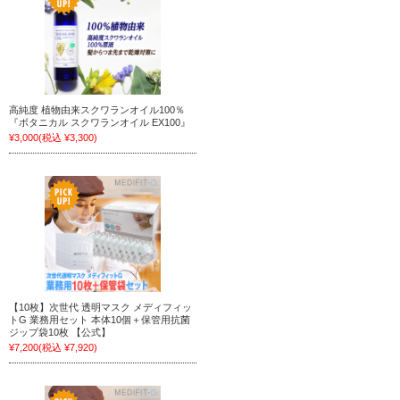
高純度 植物由来スクワランオイル100％
『ボタニカル スクワランオイル EX100』
¥3,000
(税込 ¥3,300)
【10枚】次世代 透明マスク メディフィッ
トG 業務用セット 本体10個＋保管用抗菌
ジップ袋10枚 【公式】
¥7,200
(税込 ¥7,920)