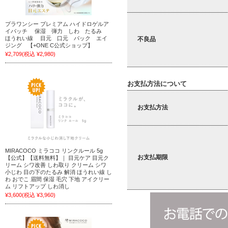
プラワンシー プレミアム ハイドロゲルア
イパッチ 保湿 弾力 しわ たるみ
ほうれい線 目元 口元 パック エイ
不良品
ジング 【+ONE C公式ショップ】
¥2,709
(税込 ¥2,980)
お支払方法について
お支払方法
MIRACOCO ミラココ リンクルール 5g
お支払期限
【公式】【送料無料】｜ 目元ケア 目元ク
リーム シワ改善 しわ取り クリーム シワ
小じわ 目の下のたるみ 解消 ほうれい線 し
わ おでこ 眉間 保湿 毛穴 下地 アイクリー
ム リフトアップ しわ消し
¥3,600
(税込 ¥3,960)