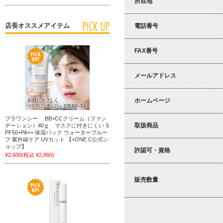
所在地
店長オススメアイテム
電話番号
FAX番号
メールアドレス
ホームページ
プラワンシー BB+CCクリーム（ファン
取扱商品
デーション）40ｇ マスクに付きにくい S
PF50+PA++ 保湿パック ウォータープルー
フ 紫外線ケア UVカット 【+ONE C公式シ
ョップ】
許認可・資格
¥2,600
(税込 ¥2,860)
販売数量