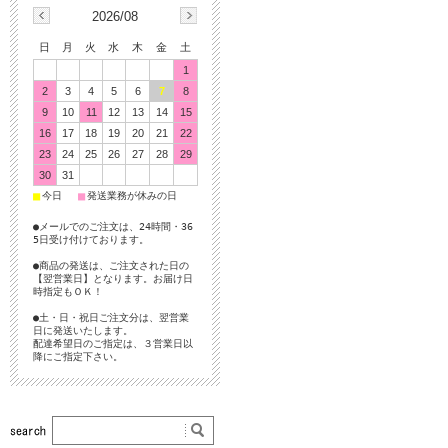
2026/08
日
月
火
水
木
金
土
1
2
3
4
5
6
7
8
9
10
11
12
13
14
15
16
17
18
19
20
21
22
23
24
25
26
27
28
29
30
31
■
■
今日
発送業務が休みの日
●メールでのご注文は、24時間・36
5日受け付けております。
●商品の発送は、ご注文された日の
【翌営業日】となります。お届け日
時指定もＯＫ！
●土・日・祝日ご注文分は、翌営業
日に発送いたします。
配達希望日のご指定は、３営業日以
降にご指定下さい。