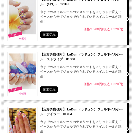
ル チロル 021GL
今までのネイルシールのデメリットをメリットに変えて
ベースから全てジェルで作られているネイルシールが誕
生！
価格:1,200円(税込 1,320円)
在庫切れ
● LaDunジェルネイルシールはジェルネイル素材でできている
● LaDunジェルネイルシールは密着度が高い
【定形外郵便可】 LaDun（ラドュン）ジェルネイルシー
● LaDunジェルネイルシールはより水にも強い
ル ストライプ 018GL
● 艶があり、ほんとにネイルをしているみたい
今までのネイルシールのデメリットをメリットに変えて
ベースから全てジェルで作られているネイルシールが誕
● リムーバーがいらないので簡単OFF
生！
※はがす時はお湯に３０秒くらい浸けると剥がしやすくなります。
価格:1,200円(税込 1,320円)
在庫切れ
【定形外郵便可】 LaDun（ラドュン）ジェルネイルシー
● 自爪に油分や水分、マニキュアが付着しているとシールが剥がれやすくなります
ル デイジー 017GL
ので、
今までのネイルシールのデメリットをメリットに変えて
爪の表面をよく拭き取ってください。
ベースから全てジェルで作られているネイルシールが誕
生！