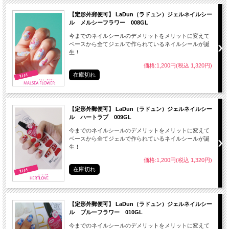
● はがす時はお湯に３０秒くらい浸けると剥がしやすくなります。
【定形外郵便可】 LaDun（ラドュン）ジェルネイルシー
ル メルシーフラワー 008GL
今までのネイルシールのデメリットをメリットに変えて
ベースから全てジェルで作られているネイルシールが誕
生！
● 開封後、ご使用にならないシートは元のビニールの袋に入れて保管してくださ
い。
価格:1,200円(税込 1,320円)
在庫切れ
● 開封後は３ヶ月以内にご使用ください。
【定形外郵便可】 LaDun（ラドュン）ジェルネイルシー
ル ハートラブ 009GL
今までのネイルシールのデメリットをメリットに変えて
● 長時間の連続使用は、お控えください。
ベースから全てジェルで作られているネイルシールが誕
● アレルギー体質の方、爪に異常のある場合は使用しないでください。
生！
価格:1,200円(税込 1,320円)
● 爪に異常を感じたら直ちに使用を中止し、皮膚科専門医等へご相談ください。
在庫切れ
● 長時間の水仕事や入浴をした場合はシールがはがれやすくなることがあります。
● 本来の目的以外のご使用はおやめください。
【定形外郵便可】 LaDun（ラドュン）ジェルネイルシー
● トップコートをご使用の際は火気にご注意ください。
ル ブルーフラワー 010GL
● 子供の手の届かない場所に保管してください。
今までのネイルシールのデメリットをメリットに変えて