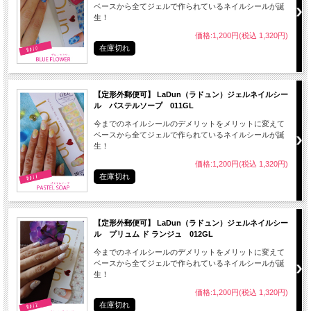
● 極端に低温、または高温多湿の場所、直射日光の当たる場所に保管しないでくだ
ベースから全てジェルで作られているネイルシールが誕
さい。
生！
価格:1,200円(税込 1,320円)
在庫切れ
シール20枚、付属のファイル1本
【定形外郵便可】 LaDun（ラドュン）ジェルネイルシー
ル パステルソープ 011GL
今までのネイルシールのデメリットをメリットに変えて
ベースから全てジェルで作られているネイルシールが誕
生！
中国
価格:1,200円(税込 1,320円)
在庫切れ
※ 商品画像は、ご覧のモニター・画面環境により画像の色味が実際と多少異なる
場合がございます。
【定形外郵便可】 LaDun（ラドュン）ジェルネイルシー
予めご了承ください。
ル プリュム ド ランジュ 012GL
今までのネイルシールのデメリットをメリットに変えて
ベースから全てジェルで作られているネイルシールが誕
生！
価格:1,200円(税込 1,320円)
在庫切れ