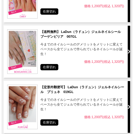
● 爪（爪表面）を付属のファイルなどで整えた後、爪を清潔にします。
価格:1,200円(税込 1,320円)
● 自爪のサイズに合ったネイルシールを選んでください。
在庫切れ
※自爪よりも約１ｍｍ程度小さいサイズが付けやすいです。
【送料無料】 LaDun（ラドュン）ジェルネイルシール
ブーゲンビリア 007GL
今までのネイルシールのデメリットをメリットに変えて
ベースから全てジェルで作られているネイルシールが誕
生！
価格:1,200円(税込 1,320円)
在庫切れ
【定形外郵便可】 LaDun（ラドュン）ジェルネイルシー
ル プリュネ 019GL
今までのネイルシールのデメリットをメリットに変えて
ベースから全てジェルで作られているネイルシールが誕
生！
● シールの端部から付属のファイルでやさしくこするようにしてゆっくりはがして
価格:1,200円(税込 1,320円)
下さい。
在庫切れ
● はがした後はキューティクルオイル等で爪全体をマッサージして下さい。