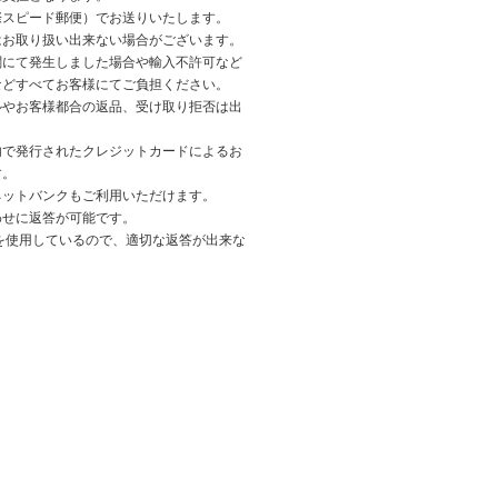
際スピード郵便）でお送りいたします。
はお取り扱い出来ない場合がございます。
関にて発生しました場合や輸入不許可など
などすべてお客様にてご負担ください。
ルやお客様都合の返品、受け取り拒否は出
内で発行されたクレジットカードによるお
す。
ネットバンクもご利用いただけます。
わせに返答が可能です。
を使用しているので、適切な返答が出来な