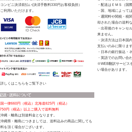
◆コンビニ決済前払い(決済手数料330円お客様負担）
・配送はＥＭＳ（国
がご利用いただけます。
・国、地域によって
・通関料や関税・税
却された場合の送料
・出荷後のキャンセ
来ません。
・決済方法は日本国
支払いのみに限りま
・日本の銀行振込・
・英語でのお問い合
※WEB翻訳サービス
い場合があります。
※詳しくはこちらをご覧下さい
国一律660円（税込）
北海道825円（税込）
,750円（税込）以上ご購入で送料無料
※沖縄・離島は別途料金となります。
※沖縄県・離島につきましては、送料込みの商品に関しても
送料を頂く場合がございます。