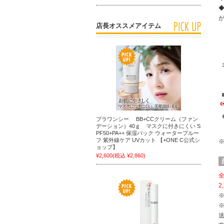
店長オススメアイテム
プラワンシー BB+CCクリーム（ファン
デーション）40ｇ マスクに付きにくい S
PF50+PA++ 保湿パック ウォータープルー
フ 紫外線ケア UVカット 【+ONE C公式シ
ョップ】
¥2,600
(税込 ¥2,860)
全
2