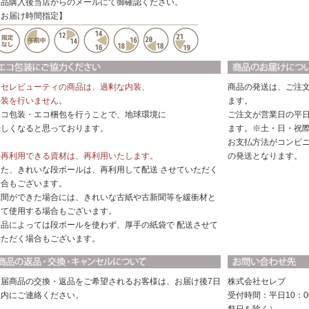
商品購入後当店からのメールにて御確認ください。
【お届け時間指定】
◆セレビューティの商品は、過剰な内装、
商品の発送は、ご注
外装を行いません。
ます。
エコ包装・エコ梱包を行うことで、地球環境に
ご注文が営業日の平日
優しくなると思っております。
ます。※土・日・祝
お支払方法がコンビ
◆再利用できる資材は、再利用いたします。
の発送となります。
また、きれいな段ボールは、再利用して配送 させていただく
場合もございます。
隙間ができた場合には、きれいな古紙や古新聞等を緩衝材と
して使用する場合もございます。
商品によっては段ボールを使わず、厚手の紙袋で 配送させて
いただく場合もございます。
お届商品の交換・返品をご希望されるお客様は、お届け後7日
株式会社セレブ
以内にご連絡ください。
受付時間：平日10：0