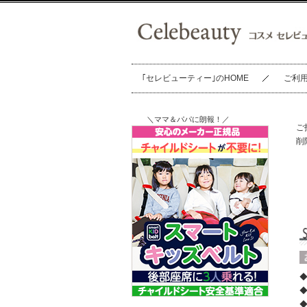
｢セレビューティー｣のHOME
ご利
＼ママ＆パパに朗報！／
ご
削