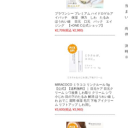
プラワンシー プレミアム ハイドロゲルア
イパッチ 保湿 弾力 しわ たるみ
ほうれい線 目元 口元 パック エイ
ジング 【+ONE C公式ショップ】
¥2,709
(税込 ¥2,980)
MIRACOCO ミラココ リンクルール 5g
【公式】【送料無料】｜ 目元ケア 目元ク
リーム シワ改善 しわ取り クリーム シワ
小じわ 目の下のたるみ 解消 ほうれい線 し
わ おでこ 眉間 保湿 毛穴 下地 アイクリー
ム リフトアップ しわ消し
¥3,600
(税込 ¥3,960)