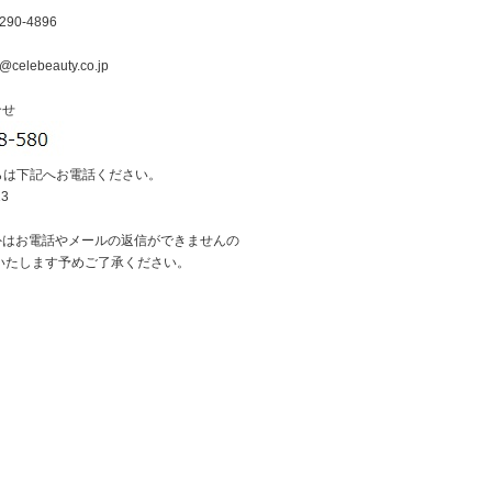
290-4896
@celebeauty.co.jp
合せ
らは下記へお電話ください。
13
外はお電話やメールの返信ができませんの
いたします予めご了承ください。