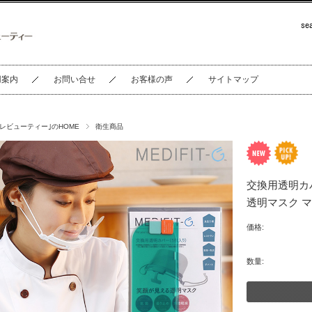
用案内
お問い合せ
お客様の声
サイトマップ
セレビューティー｣のHOME
衛生商品
交換用透明カ
透明マスク 
価格:
数量: