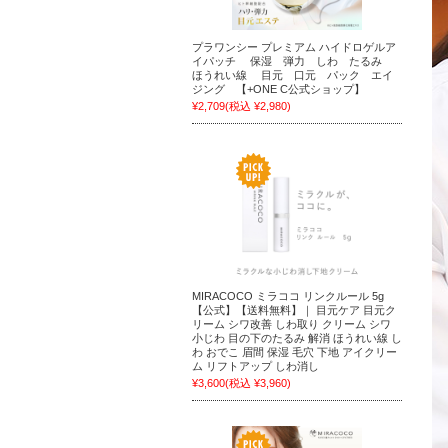
プラワンシー プレミアム ハイドロゲルア
イパッチ 保湿 弾力 しわ たるみ
ほうれい線 目元 口元 パック エイ
ジング 【+ONE C公式ショップ】
¥2,709
(税込 ¥2,980)
MIRACOCO ミラココ リンクルール 5g
【公式】【送料無料】｜ 目元ケア 目元ク
リーム シワ改善 しわ取り クリーム シワ
小じわ 目の下のたるみ 解消 ほうれい線 し
わ おでこ 眉間 保湿 毛穴 下地 アイクリー
ム リフトアップ しわ消し
¥3,600
(税込 ¥3,960)