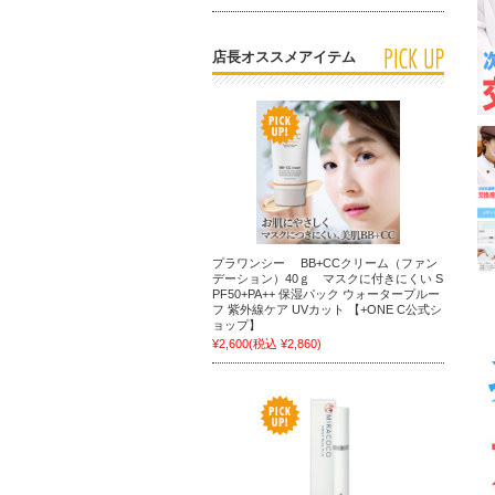
店長オススメアイテム
プラワンシー BB+CCクリーム（ファン
デーション）40ｇ マスクに付きにくい S
PF50+PA++ 保湿パック ウォータープルー
フ 紫外線ケア UVカット 【+ONE C公式シ
ョップ】
¥2,600
(税込 ¥2,860)