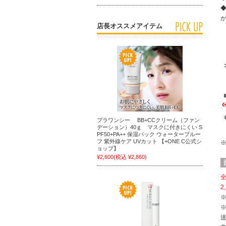
店長オススメアイテム
プラワンシー BB+CCクリーム（ファン
デーション）40ｇ マスクに付きにくい S
PF50+PA++ 保湿パック ウォータープルー
フ 紫外線ケア UVカット 【+ONE C公式シ
ョップ】
¥2,600
(税込 ¥2,860)
全
2