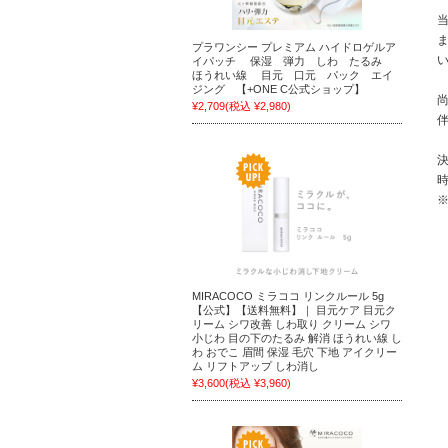
プラワンシー プレミアム ハイドロゲルア
イパッチ 保湿 弾力 しわ たるみ
ほうれい線 目元 口元 パック エイ
ジング 【+ONE C公式ショップ】
¥2,709
(税込 ¥2,980)
MIRACOCO ミラココ リンクルール 5g
【公式】【送料無料】｜ 目元ケア 目元ク
リーム シワ改善 しわ取り クリーム シワ
小じわ 目の下のたるみ 解消 ほうれい線 し
わ おでこ 眉間 保湿 毛穴 下地 アイクリー
ム リフトアップ しわ消し
¥3,600
(税込 ¥3,960)