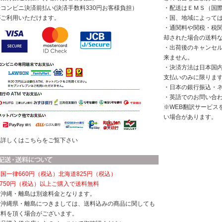
◆コンビニ決済前払い(決済手数料330円お客様負担）
・配送はＥＭＳ（国
がご利用いただけます。
・国、地域によって
・通関料や関税・税
却された場合の送料
・出荷後のキャンセ
来ません。
・決済方法は日本国
支払いのみに限りま
・日本の銀行振込・
・英語でのお問い合
※WEB翻訳サービス
い場合があります。
※詳しくはこちらをご覧下さい
国一律660円（税込）
北海道825円（税込）
,750円（税込）以上ご購入で送料無料
※沖縄・離島は別途料金となります。
※沖縄県・離島につきましては、送料込みの商品に関しても
送料を頂く場合がございます。