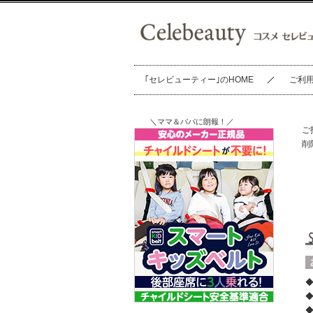
｢セレビューティー｣のHOME
ご利
＼ママ＆パパに朗報！／
ご
削