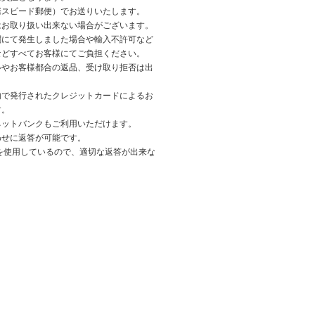
際スピード郵便）でお送りいたします。
はお取り扱い出来ない場合がございます。
関にて発生しました場合や輸入不許可など
などすべてお客様にてご負担ください。
ルやお客様都合の返品、受け取り拒否は出
内で発行されたクレジットカードによるお
す。
ネットバンクもご利用いただけます。
わせに返答が可能です。
を使用しているので、適切な返答が出来な