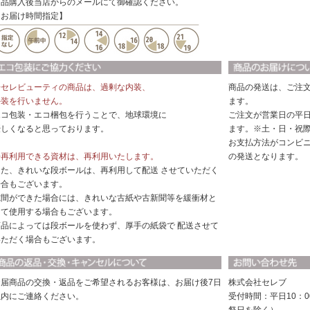
商品購入後当店からのメールにて御確認ください。
【お届け時間指定】
◆セレビューティの商品は、過剰な内装、
商品の発送は、ご注
外装を行いません。
ます。
エコ包装・エコ梱包を行うことで、地球環境に
ご注文が営業日の平日
優しくなると思っております。
ます。※土・日・祝
お支払方法がコンビ
◆再利用できる資材は、再利用いたします。
の発送となります。
また、きれいな段ボールは、再利用して配送 させていただく
場合もございます。
隙間ができた場合には、きれいな古紙や古新聞等を緩衝材と
して使用する場合もございます。
商品によっては段ボールを使わず、厚手の紙袋で 配送させて
いただく場合もございます。
お届商品の交換・返品をご希望されるお客様は、お届け後7日
株式会社セレブ
以内にご連絡ください。
受付時間：平日10：0