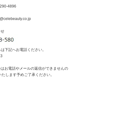
290-4896
@celebeauty.co.jp
合せ
らは下記へお電話ください。
13
外はお電話やメールの返信ができませんの
いたします予めご了承ください。