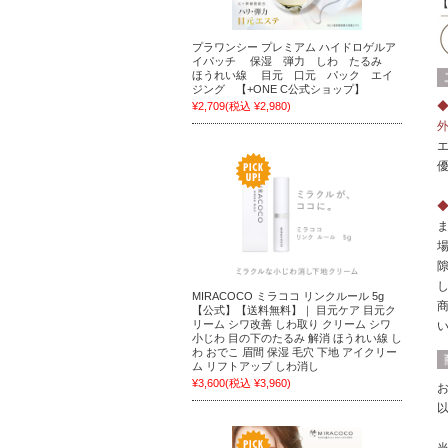
プラワンシー プレミアム ハイドロゲルア
イパッチ 保湿 弾力 しわ たるみ
ほうれい線 目元 口元 パック エイ
ジング 【+ONE C公式ショップ】
¥2,709
(税込 ¥2,980)
MIRACOCO ミラココ リンクルール 5g
【公式】【送料無料】｜ 目元ケア 目元ク
リーム シワ改善 しわ取り クリーム シワ
小じわ 目の下のたるみ 解消 ほうれい線 し
わ おでこ 眉間 保湿 毛穴 下地 アイクリー
ム リフトアップ しわ消し
¥3,600
(税込 ¥3,960)