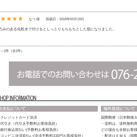
なつ 様
投稿日：2018年03月19日
ろみのある化粧水で付けるとしっとりもちもちとした肌になりました。
件～2件（全2件）
◆クレジットカード決済
国際郵便（日本郵便Ja
◆代引き（代引き手数料お客様負担）
・送料は、送料無料商
◆銀行振込前払い(手数料お客様負担）
どの場合も全額お客
◆コンビニ決済前払い(決済手数料330円お客様負担）
・配送はＥＭＳ（国