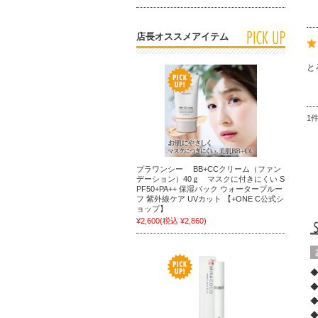
店長オススメアイテム
と
1
プラワンシー BB+CCクリーム（ファン
デーション）40ｇ マスクに付きにくい S
PF50+PA++ 保湿パック ウォータープルー
フ 紫外線ケア UVカット 【+ONE C公式シ
ョップ】
¥2,600
(税込 ¥2,860)