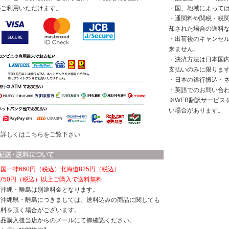
がご利用いただけます。
・国、地域によって
・通関料や関税・税
却された場合の送料
・出荷後のキャンセ
来ません。
・決済方法は日本国
支払いのみに限りま
・日本の銀行振込・
・英語でのお問い合
※WEB翻訳サービス
い場合があります。
※詳しくはこちらをご覧下さい
国一律660円（税込）
北海道825円（税込）
,750円（税込）以上ご購入で送料無料
※沖縄・離島は別途料金となります。
※沖縄県・離島につきましては、送料込みの商品に関しても
送料を頂く場合がございます。
商品購入後当店からのメールにて御確認ください。