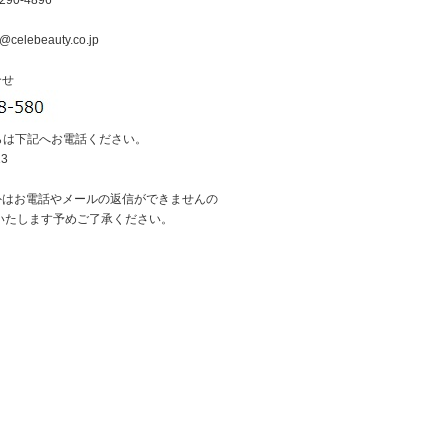
290-4896
@celebeauty.co.jp
合せ
らは下記へお電話ください。
13
外はお電話やメールの返信ができませんの
いたします予めご了承ください。