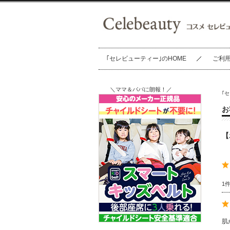
｢セレビューティー｣のHOME
ご利
＼ママ＆パパに朗報！／
｢
お
【
1
肌