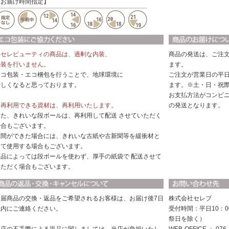
【お届け時間指定】
◆セレビューティの商品は、過剰な内装、
商品の発送は、ご注
外装を行いません。
ます。
エコ包装・エコ梱包を行うことで、地球環境に
ご注文が営業日の平日
優しくなると思っております。
ます。※土・日・祝
お支払方法がコンビ
◆再利用できる資材は、再利用いたします。
の発送となります。
また、きれいな段ボールは、再利用して配送 させていただく
場合もございます。
隙間ができた場合には、きれいな古紙や古新聞等を緩衝材と
して使用する場合もございます。
商品によっては段ボールを使わず、厚手の紙袋で 配送させて
いただく場合もございます。
お届商品の交換・返品をご希望されるお客様は、お届け後7日
株式会社セレブ
以内にご連絡ください。
受付時間：平日10：0
祭日を除く）