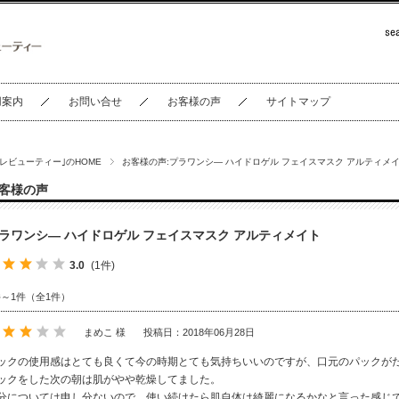
用案内
お問い合せ
お客様の声
サイトマップ
セレビューティー｣のHOME
お客様の声:プラワンシ― ハイドロゲル フェイスマスク アルティメ
客様の声
ラワンシ― ハイドロゲル フェイスマスク アルティメイト
3.0
(1件)
件～1件（全1件）
まめこ 様
投稿日：2018年06月28日
ックの使用感はとても良くて今の時期とても気持ちいいのですが、口元のパックが
ックをした次の朝は肌がやや乾燥してました。
分については申し分ないので、使い続けたら肌自体は綺麗になるかなと言った感じ