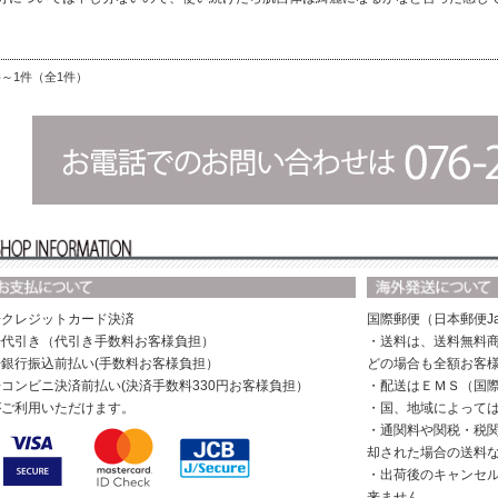
件～1件（全1件）
◆クレジットカード決済
国際郵便（日本郵便Ja
◆代引き（代引き手数料お客様負担）
・送料は、送料無料商
◆銀行振込前払い(手数料お客様負担）
どの場合も全額お客
◆コンビニ決済前払い(決済手数料330円お客様負担）
・配送はＥＭＳ（国
がご利用いただけます。
・国、地域によって
・通関料や関税・税
却された場合の送料
・出荷後のキャンセ
来ません。