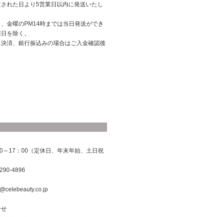
文された日より5営業日以内に発送いたし
、金曜のPM14時までは当日発送ができ
際日を除く。
ニ決済、銀行振込みの場合はご入金確認後
0～17：00（定休日、年末年始、土日祝
290-4896
@celebeauty.co.jp
合せ