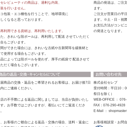
◆セレビューティの商品は、過剰な内装、
商品の発送は、ご注
外装を行いません。
ます。
エコ包装・エコ梱包を行うことで、地球環境に
ご注文が営業日の平日
優しくなると思っております。
ます。※土・日・祝
お支払方法がコンビ
◆再利用できる資材は、再利用いたします。
の発送となります。
また、きれいな段ボールは、再利用して配送 させていただく
場合もございます。
隙間ができた場合には、きれいな古紙や古新聞等を緩衝材と
して使用する場合もございます。
商品によっては段ボールを使わず、厚手の紙袋で 配送させて
いただく場合もございます。
お届商品の交換・返品をご希望されるお客様は、お届け後7日
株式会社セレブ
以内にご連絡ください。
受付時間：平日10：0
祭日を除く）
当店の不手際による返品に関しましては、当店が負担いたし
WEB-OFFICE ： 076-
ます。お手数ではございますが、着払いにてご返送くださ
FAX：076-290-4928
い。
E-Mail ：
shopmaster
尚、お客様のご都合による返品・交換の場合、送料・返金に
お客様相談室・お問