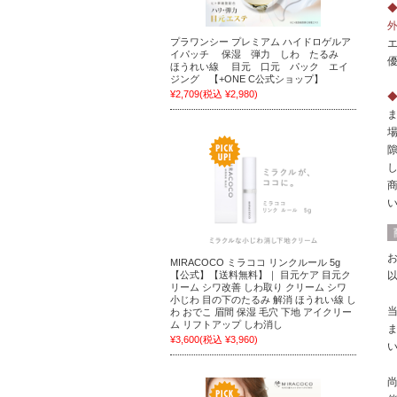
プラワンシー プレミアム ハイドロゲルア
イパッチ 保湿 弾力 しわ たるみ
ほうれい線 目元 口元 パック エイ
ジング 【+ONE C公式ショップ】
¥2,709
(税込 ¥2,980)
MIRACOCO ミラココ リンクルール 5g
【公式】【送料無料】｜ 目元ケア 目元ク
リーム シワ改善 しわ取り クリーム シワ
小じわ 目の下のたるみ 解消 ほうれい線 し
わ おでこ 眉間 保湿 毛穴 下地 アイクリー
ム リフトアップ しわ消し
¥3,600
(税込 ¥3,960)