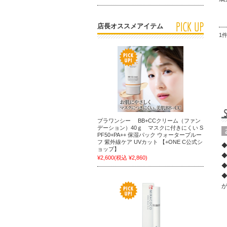
店長オススメアイテム
1
プラワンシー BB+CCクリーム（ファン
デーション）40ｇ マスクに付きにくい S
PF50+PA++ 保湿パック ウォータープルー
フ 紫外線ケア UVカット 【+ONE C公式シ
ョップ】
¥2,600
(税込 ¥2,860)