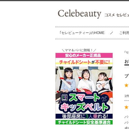
｢セレビューティー｣のHOME
ご利
＼ママ＆パパに朗報！／
｢
お
プ
1
パ
パ
成