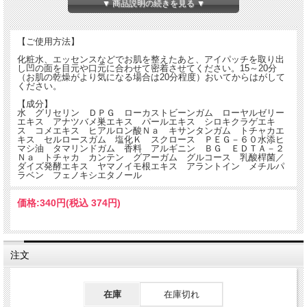
▼ 商品説明の続きを見る ▼
【ご使用方法】
化粧水、エッセンスなどでお肌を整えたあと、アイパッチを取り出
し凹の面を目元や口元に合わせて密着させてください。15～20分
（お肌の乾燥がより気になる場合は20分程度）おいてからはがして
ください。
【成分】
水 グリセリン ＤＰＧ ローカストビーンガム ローヤルゼリー
エキス アナツバメ巣エキス パールエキス シロキクラゲエキ
ス コメエキス ヒアルロン酸Ｎａ キサンタンガム トチャカエ
キス セルロースガム 塩化Ｋ スクロース ＰＥＧ－６０水添ヒ
マシ油 タマリンドガム 香料 アルギニン ＢＧ ＥＤＴＡ－２
Ｎａ トチャカ カンテン グアーガム グルコース 乳酸桿菌／
ダイズ発酵エキス ヤマノイモ根エキス アラントイン メチルパ
ラベン フェノキシエタノール
価格:
340円
(税込 374円)
注文
在庫
在庫切れ