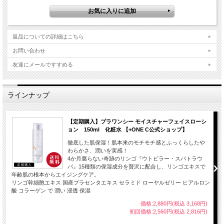
返品についての詳細はこちら
お問い合わせ
友達にメールですすめる
ラインナップ
【定期購入】プラワンシー モイスチャーフェイスローシ
ョン 150ml 化粧水 【+ONE C公式ショップ】
徹底した肌保湿！肌本来のモチモチ感とふっくらしたや
わらかさ、潤いを実感！
4か月腐らない奇跡のリンゴ『ウトビラー・スパトラウ
バ』15種類の保湿成分を贅沢に配合し、リンゴエキスで
年齢肌の根本からエイジングケア。
リンゴ幹細胞エキス 国産プラセンタエキス セラミド ローヤルゼリー ヒアルロン
酸 コラーゲン で 潤い 浸透 保湿
価格:2,880円(税込 3,168円)
初回価格:2,560円(税込 2,816円)