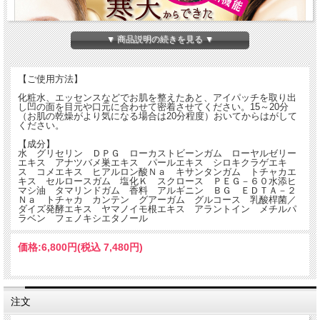
▼ 商品説明の続きを見る ▼
【ご使用方法】
化粧水、エッセンスなどでお肌を整えたあと、アイパッチを取り出
し凹の面を目元や口元に合わせて密着させてください。15～20分
（お肌の乾燥がより気になる場合は20分程度）おいてからはがして
ください。
【成分】
水 グリセリン ＤＰＧ ローカストビーンガム ローヤルゼリー
エキス アナツバメ巣エキス パールエキス シロキクラゲエキ
ス コメエキス ヒアルロン酸Ｎａ キサンタンガム トチャカエ
キス セルロースガム 塩化Ｋ スクロース ＰＥＧ－６０水添ヒ
マシ油 タマリンドガム 香料 アルギニン ＢＧ ＥＤＴＡ－２
Ｎａ トチャカ カンテン グアーガム グルコース 乳酸桿菌／
ダイズ発酵エキス ヤマノイモ根エキス アラントイン メチルパ
ラベン フェノキシエタノール
価格:
6,800円
(税込 7,480円)
注文