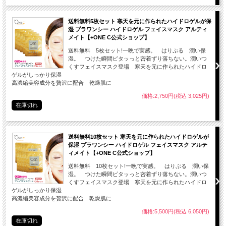
送料無料5枚セット 寒天を元に作られたハイドロゲルが保
湿 プラワンシー ハイドロゲル フェイスマスク アルティ
メイト【+ONE C公式ショップ】
送料無料 5枚セット!一晩で実感。 はりぷる 潤い保
湿。 つけた瞬間ピタッっと密着ずり落ちない。潤いつ
くすフェイスマスク登場 寒天を元に作られたハイドロ
ゲルがしっかり保湿
高濃縮美容成分を贅沢に配合 乾燥肌に
価格:2,750円(税込 3,025円)
在庫切れ
送料無料10枚セット 寒天を元に作られたハイドロゲルが
保湿 プラワンシー ハイドロゲル フェイスマスク アルテ
ィメイト【+ONE C公式ショップ】
送料無料 10枚セット!一晩で実感。 はりぷる 潤い保
湿。 つけた瞬間ピタッっと密着ずり落ちない。潤いつ
くすフェイスマスク登場 寒天を元に作られたハイドロ
ゲルがしっかり保湿
高濃縮美容成分を贅沢に配合 乾燥肌に
価格:5,500円(税込 6,050円)
在庫切れ