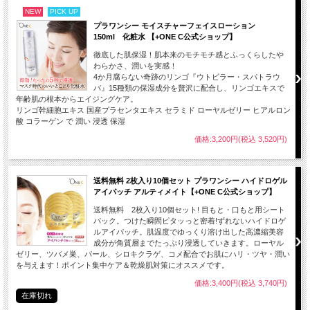
NEW
PICK UP
プラワンシー モイスチャーフェイスローション
150ml 化粧水 【+ONE C公式ショップ】
徹底した肌保湿！肌本来のモチモチ感とふっくらしたや
わらかさ、潤いを実感！
4か月腐らない奇跡のリンゴ『ウトビラー・スパトラウ
バ』15種類の保湿成分を贅沢に配合し、リンゴエキスで
年齢肌の根本からエイジングケア。
リンゴ幹細胞エキス 国産プラセンタエキス セラミド ローヤルゼリー ヒアルロン
酸 コラーゲン で 潤い 浸透 保湿
価格:3,200円(税込 3,520円)
送料無料 2枚入り10個セット プラワンシー ハイドロゲル
アイパッチ アルティメイト【+ONE C公式ショップ】
送料無料 2枚入り10個セット! 目もと・口もと用シート
パック。つけた瞬間ピタッっと密着!ずれないハイドロゲ
ルアイパッチ。肌温度でゆっくり溶け出した高濃縮美容
成分が角質層までたっぷり浸透していきます。ローヤル
ゼリー、ツバメ巣、パール、シロキクラゲ、コメ配合でお肌にハリ・ツヤ・潤い
を与えます！ポイント集中ケア＆乾燥肌対策にオススメです。
価格:3,400円(税込 3,740円)
在庫切れ