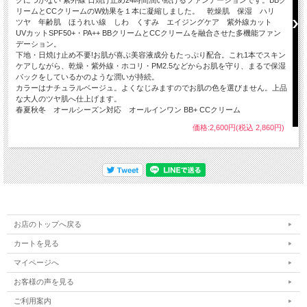
リームとCCクリームのW効果を１本に凝縮しました。 乾燥肌 保湿 ハリ
ツヤ 年齢肌 ほうれい線 しわ くすみ エイジングケア 紫外線カット
UVカットSPF50+・PA++ BBクリームとCCクリームを融合させた多機能ファン
デーション。
下地・日焼け止め不要!お肌が喜ぶ美容液成分もたっぷり配合。これ1本でスキン
ケアしながら、乾燥・紫外線・ホコリ・PM2.5などからお肌を守り、まるで保湿
パックをしているかのような潤いが持続。
カラーはナチュラルベージュ。よくなじみますのでお肌の色を選びません。上品
な大人のツヤ肌へ仕上げます。
春夏秋冬 オールシーズン対応 オールインワン BB+ CCクリーム
価格:2,600円(税込 2,860円)
お店のトップへ戻る
カートを見る
マイページへ
お客様の声を見る
ご利用案内