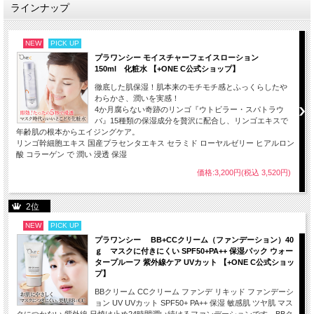
ラインナップ
NEW
PICK UP
プラワンシー モイスチャーフェイスローション
150ml 化粧水 【+ONE C公式ショップ】
徹底した肌保湿！肌本来のモチモチ感とふっくらしたや
わらかさ、潤いを実感！
4か月腐らない奇跡のリンゴ『ウトビラー・スパトラウ
バ』15種類の保湿成分を贅沢に配合し、リンゴエキスで
年齢肌の根本からエイジングケア。
リンゴ幹細胞エキス 国産プラセンタエキス セラミド ローヤルゼリー ヒアルロン
酸 コラーゲン で 潤い 浸透 保湿
価格:3,200円(税込 3,520円)
2位
NEW
PICK UP
プラワンシー BB+CCクリーム（ファンデーション）40
ｇ マスクに付きにくい SPF50+PA++ 保湿パック ウォー
タープルーフ 紫外線ケア UVカット 【+ONE C公式ショッ
プ】
BBクリーム CCクリーム ファンデ リキッド ファンデーシ
ョン UV UVカット SPF50+ PA++ 保湿 敏感肌 ツヤ肌 マス
クにつかない 紫外線 日焼け止め24時間潤い続けるファンデーションです。BBク