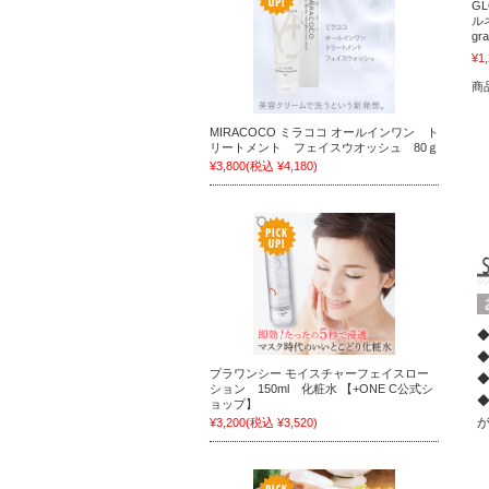
G
ル
gr
¥1
商
MIRACOCO ミラココ オールインワン ト
リートメント フェイスウオッシュ 80ｇ
¥3,800
(税込 ¥4,180)
プラワンシー モイスチャーフェイスロー
ション 150ml 化粧水 【+ONE C公式シ
ョップ】
¥3,200
(税込 ¥3,520)