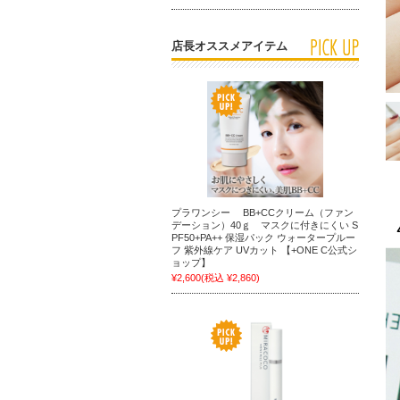
店長オススメアイテム
プラワンシー BB+CCクリーム（ファン
デーション）40ｇ マスクに付きにくい S
PF50+PA++ 保湿パック ウォータープルー
フ 紫外線ケア UVカット 【+ONE C公式シ
ョップ】
¥2,600
(税込 ¥2,860)