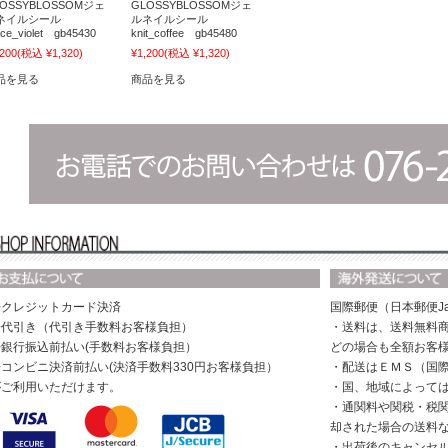
LOSSYBLOSSOMジェ
GLOSSYBLOSSOMジェ
ネイルシール
ルネイルシール
ace_violet gb45430
knit_coffee gb45480
,200
(税込 ¥1,320)
¥1,200
(税込 ¥1,320)
品を見る
商品を見る
◆クレジットカード決済
国際郵便（日本郵便Ja
◆代引き（代引き手数料お客様負担）
・送料は、送料無料商
◆銀行振込前払い(手数料お客様負担）
どの場合も全額お客
◆コンビニ決済前払い(決済手数料330円お客様負担）
・配送はＥＭＳ（国
がご利用いただけます。
・国、地域によって
・通関料や関税・税
却された場合の送料
・出荷後のキャンセ