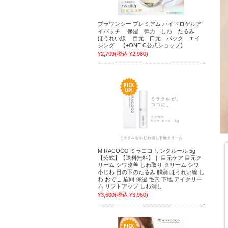
プラワンシー プレミアム ハイドロゲルア
イパッチ 保湿 弾力 しわ たるみ
ほうれい線 目元 口元 パック エイ
ジング 【+ONE C公式ショップ】
¥2,709
(税込 ¥2,980)
MIRACOCO ミラココ リンクルール 5g
【公式】【送料無料】｜ 目元ケア 目元ク
リーム シワ改善 しわ取り クリーム シワ
小じわ 目の下のたるみ 解消 ほうれい線 し
わ おでこ 眉間 保湿 毛穴 下地 アイクリー
ム リフトアップ しわ消し
¥3,600
(税込 ¥3,960)