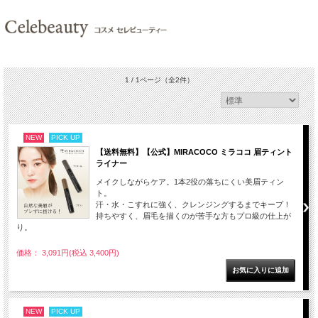
1 / 1ページ
（全2件）
NEW
PICK UP
【送料無料】【公式】MIRACOCO ミラココ 眉ティント
ライナー
メイクしながらケア。1本2役の落ちにくい美眉ティン
ト。
汗・水・こすれに強く、クレンジングするまでキープ！
持ちやすく、眉毛を描くのが苦手な方もプロ級の仕上が
り。
価格： 3,091円(税込 3,400円)
NEW
PICK UP