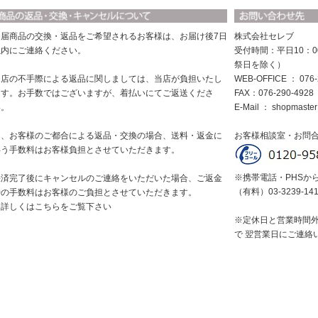
お届商品の交換・返品をご希望されるお客様は、お届け後7日
株式会社セレブ
以内にご連絡ください。
受付時間：平日10：0
祭日を除く）
当店の不手際による返品に関しましては、当店が負担いたし
WEB-OFFICE ： 076-
ます。お手数ではございますが、着払いにてご返送くださ
FAX：076-290-4928
い。
E-Mail ：
shopmaster
尚、お客様のご都合による返品・交換の場合、送料・返金に
お客様相談室・お問
伴う手数料はお客様負担とさせていただきます。
※携帯電話・PHSか
決済完了後にキャンセルのご連絡をいただいた場合、ご返金
（有料）03-3239-14
時の手数料はお客様のご負担とさせていただきます。
※詳しくはこちらをご覧下さい
※定休日と営業時間
で 翌営業日にご連絡