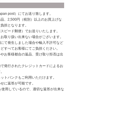
pan post）にてお送り致します。
品、2,500円（税別）以上のお買上げな
様負担となります。
際スピード郵便）でお送りいたします。
はお取り扱い出来ない場合がございます。
関にて発生しました場合や輸入不許可など
などすべてお客様にてご負担ください。
ルやお客様都合の返品、受け取り拒否は出
内で発行されたクレジットカードによるお
す。
ネットバンクもご利用いただけます。
わせに返答が可能です。
を使用しているので、適切な返答が出来な