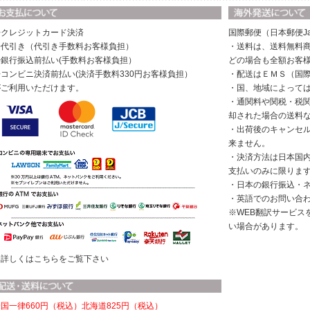
◆クレジットカード決済
国際郵便（日本郵便Ja
◆代引き（代引き手数料お客様負担）
・送料は、送料無料商
◆銀行振込前払い(手数料お客様負担）
どの場合も全額お客
◆コンビニ決済前払い(決済手数料330円お客様負担）
・配送はＥＭＳ（国
がご利用いただけます。
・国、地域によって
・通関料や関税・税
却された場合の送料
・出荷後のキャンセ
来ません。
・決済方法は日本国
支払いのみに限りま
・日本の銀行振込・
・英語でのお問い合
※WEB翻訳サービス
い場合があります。
※詳しくはこちらをご覧下さい
国一律660円（税込）
北海道825円（税込）