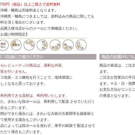
,750円（税込）以上ご購入で送料無料
※沖縄・離島は別途料金となります。
※沖縄県・離島につきましては、送料込みの商品に関しても
送料を頂く場合がございます。
商品購入後当店からのメールにて御確認ください。
【お届け時間指定】
◆セレビューティの商品は、過剰な内装、
商品の発送は、ご注
外装を行いません。
ます。
エコ包装・エコ梱包を行うことで、地球環境に
ご注文が営業日の平日
優しくなると思っております。
ます。※土・日・祝
お支払方法がコンビ
◆再利用できる資材は、再利用いたします。
の発送となります。
また、きれいな段ボールは、再利用して配送 させていただく
場合もございます。
隙間ができた場合には、きれいな古紙や古新聞等を緩衝材と
して使用する場合もございます。
商品によっては段ボールを使わず、厚手の紙袋で 配送させて
いただく場合もございます。