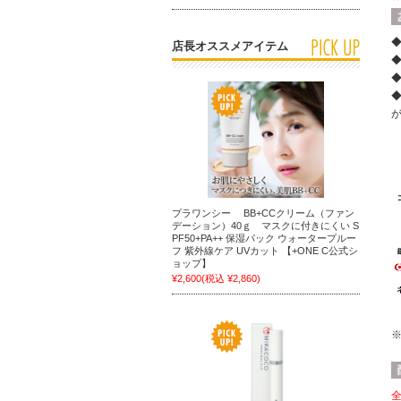
店長オススメアイテム
プラワンシー BB+CCクリーム（ファン
デーション）40ｇ マスクに付きにくい S
PF50+PA++ 保湿パック ウォータープルー
フ 紫外線ケア UVカット 【+ONE C公式シ
ョップ】
¥2,600
(税込 ¥2,860)
全