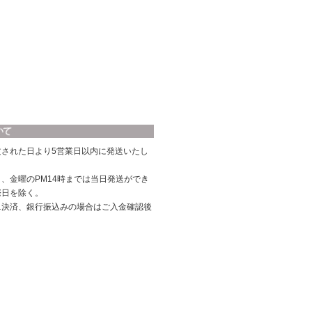
文された日より5営業日以内に発送いたし
、金曜のPM14時までは当日発送ができ
際日を除く。
ニ決済、銀行振込みの場合はご入金確認後