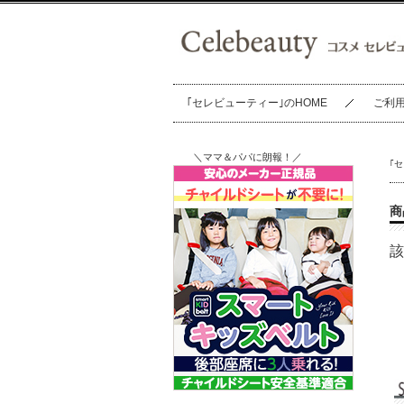
｢セレビューティー｣のHOME
ご利
＼ママ＆パパに朗報！／
｢
商
該