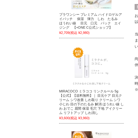
プラワンシー プレミアム ハイドロゲルア
イパッチ 保湿 弾力 しわ たるみ
ほうれい線 目元 口元 パック エイ
ジング 【+ONE C公式ショップ】
¥2,709
(税込 ¥2,980)
MIRACOCO ミラココ リンクルール 5g
【公式】【送料無料】｜ 目元ケア 目元ク
リーム シワ改善 しわ取り クリーム シワ
小じわ 目の下のたるみ 解消 ほうれい線 し
わ おでこ 眉間 保湿 毛穴 下地 アイクリー
ム リフトアップ しわ消し
¥3,600
(税込 ¥3,960)