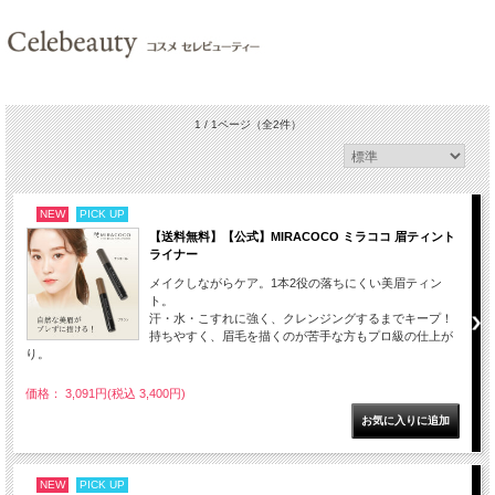
1 / 1ページ
（全2件）
NEW
PICK UP
【送料無料】【公式】MIRACOCO ミラココ 眉ティント
ライナー
メイクしながらケア。1本2役の落ちにくい美眉ティン
ト。
汗・水・こすれに強く、クレンジングするまでキープ！
持ちやすく、眉毛を描くのが苦手な方もプロ級の仕上が
り。
価格： 3,091円(税込 3,400円)
NEW
PICK UP