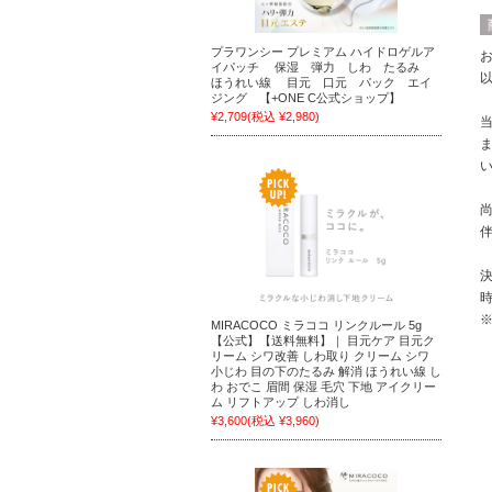
プラワンシー プレミアム ハイドロゲルア
イパッチ 保湿 弾力 しわ たるみ
ほうれい線 目元 口元 パック エイ
ジング 【+ONE C公式ショップ】
¥2,709
(税込 ¥2,980)
MIRACOCO ミラココ リンクルール 5g
【公式】【送料無料】｜ 目元ケア 目元ク
リーム シワ改善 しわ取り クリーム シワ
小じわ 目の下のたるみ 解消 ほうれい線 し
わ おでこ 眉間 保湿 毛穴 下地 アイクリー
ム リフトアップ しわ消し
¥3,600
(税込 ¥3,960)