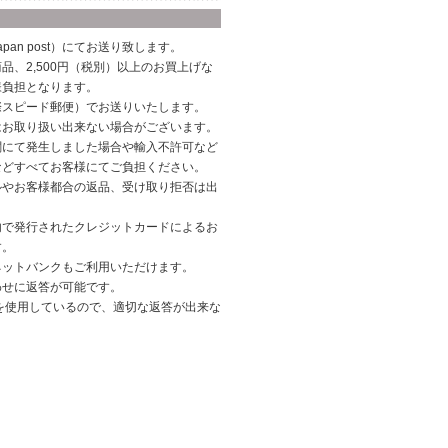
pan post）にてお送り致します。
品、2,500円（税別）以上のお買上げな
様負担となります。
際スピード郵便）でお送りいたします。
はお取り扱い出来ない場合がございます。
関にて発生しました場合や輸入不許可など
などすべてお客様にてご負担ください。
ルやお客様都合の返品、受け取り拒否は出
内で発行されたクレジットカードによるお
す。
ネットバンクもご利用いただけます。
わせに返答が可能です。
を使用しているので、適切な返答が出来な