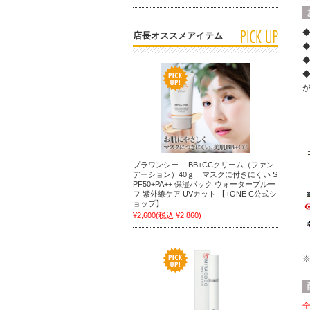
店長オススメアイテム
プラワンシー BB+CCクリーム（ファン
デーション）40ｇ マスクに付きにくい S
PF50+PA++ 保湿パック ウォータープルー
フ 紫外線ケア UVカット 【+ONE C公式シ
ョップ】
¥2,600
(税込 ¥2,860)
全