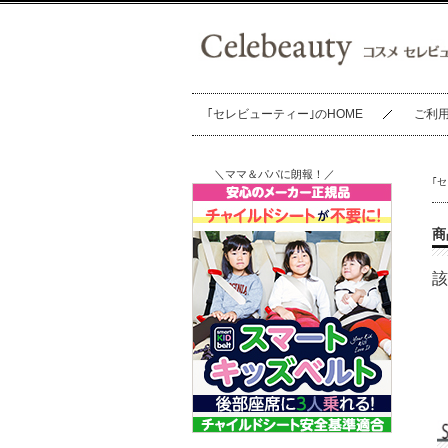
｢セレビューティー｣のHOME
ご利
＼ママ＆パパに朗報！／
｢
商
該