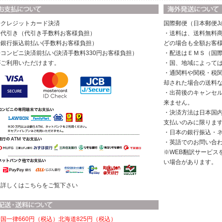
◆クレジットカード決済
国際郵便（日本郵便Ja
◆代引き（代引き手数料お客様負担）
・送料は、送料無料商
◆銀行振込前払い(手数料お客様負担）
どの場合も全額お客
◆コンビニ決済前払い(決済手数料330円お客様負担）
・配送はＥＭＳ（国
がご利用いただけます。
・国、地域によって
・通関料や関税・税
却された場合の送料
・出荷後のキャンセ
来ません。
・決済方法は日本国
支払いのみに限りま
・日本の銀行振込・
・英語でのお問い合
※WEB翻訳サービス
い場合があります。
※詳しくはこちらをご覧下さい
国一律660円（税込）
北海道825円（税込）