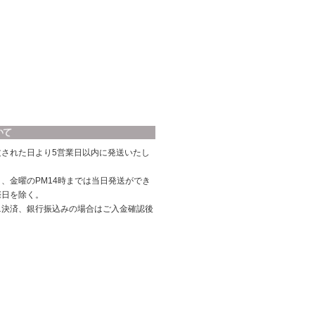
文された日より5営業日以内に発送いたし
、金曜のPM14時までは当日発送ができ
際日を除く。
ニ決済、銀行振込みの場合はご入金確認後