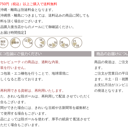
,750円（税込）以上ご購入で送料無料
※沖縄・離島は別途料金となります。
※沖縄県・離島につきましては、送料込みの商品に関しても
送料を頂く場合がございます。
商品購入後当店からのメールにて御確認ください。
【お届け時間指定】
◆セレビューティの商品は、過剰な内装、
商品の発送は、ご注
外装を行いません。
ます。
エコ包装・エコ梱包を行うことで、地球環境に
ご注文が営業日の平日
優しくなると思っております。
ます。※土・日・祝
お支払方法がコンビ
◆再利用できる資材は、再利用いたします。
の発送となります。
また、きれいな段ボールは、再利用して配送 させていただく
場合もございます。
隙間ができた場合には、きれいな古紙や古新聞等を緩衝材と
して使用する場合もございます。
商品によっては段ボールを使わず、厚手の紙袋で 配送させて
いただく場合もございます。