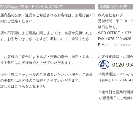
お届商品の交換・返品をご希望されるお客様は、お届け後7日
株式会社セレブ
以内にご連絡ください。
受付時間：平日10：0
祭日を除く）
当店の不手際による返品に関しましては、当店が負担いたし
WEB-OFFICE ： 076-
ます。お手数ではございますが、着払いにてご返送くださ
FAX：076-290-4928
い。
E-Mail ：
shopmaster
尚、お客様のご都合による返品・交換の場合、送料・返金に
お客様相談室・お問
伴う手数料はお客様負担とさせていただきます。
※携帯電話・PHSか
決済完了後にキャンセルのご連絡をいただいた場合、ご返金
（有料）03-3239-14
時の手数料はお客様のご負担とさせていただきます。
※詳しくはこちらをご覧下さい
※定休日と営業時間
で 翌営業日にご連絡