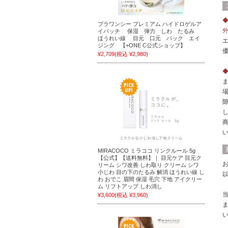
プラワンシー プレミアム ハイドロゲルア
イパッチ 保湿 弾力 しわ たるみ
ほうれい線 目元 口元 パック エイ
ジング 【+ONE C公式ショップ】
¥2,709
(税込 ¥2,980)
MIRACOCO ミラココ リンクルール 5g
【公式】【送料無料】｜ 目元ケア 目元ク
リーム シワ改善 しわ取り クリーム シワ
小じわ 目の下のたるみ 解消 ほうれい線 し
わ おでこ 眉間 保湿 毛穴 下地 アイクリー
ム リフトアップ しわ消し
¥3,600
(税込 ¥3,960)