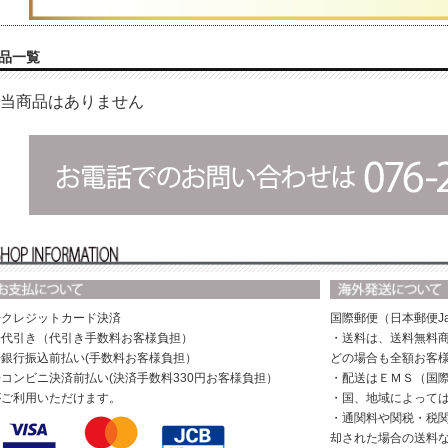
品一覧
当商品はありません
◆クレジットカード決済
国際郵便（日本郵便Ja
◆代引き（代引き手数料お客様負担）
・送料は、送料無料商
◆銀行振込前払い(手数料お客様負担）
どの場合も全額お客
◆コンビニ決済前払い(決済手数料330円お客様負担）
・配送はＥＭＳ（国
がご利用いただけます。
・国、地域によって
・通関料や関税・税
却された場合の送料