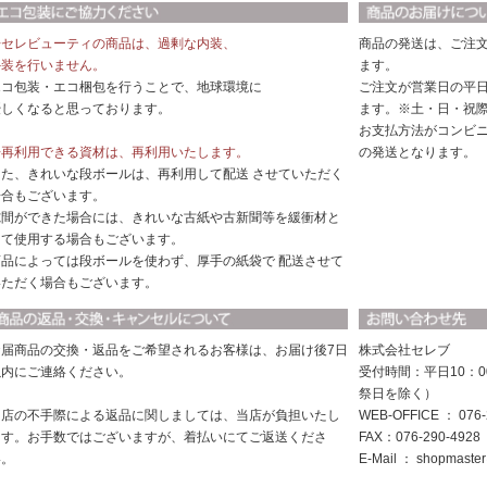
◆セレビューティの商品は、過剰な内装、
商品の発送は、ご注
外装を行いません。
ます。
エコ包装・エコ梱包を行うことで、地球環境に
ご注文が営業日の平日
優しくなると思っております。
ます。※土・日・祝
お支払方法がコンビ
◆再利用できる資材は、再利用いたします。
の発送となります。
また、きれいな段ボールは、再利用して配送 させていただく
場合もございます。
隙間ができた場合には、きれいな古紙や古新聞等を緩衝材と
して使用する場合もございます。
商品によっては段ボールを使わず、厚手の紙袋で 配送させて
いただく場合もございます。
お届商品の交換・返品をご希望されるお客様は、お届け後7日
株式会社セレブ
以内にご連絡ください。
受付時間：平日10：0
祭日を除く）
当店の不手際による返品に関しましては、当店が負担いたし
WEB-OFFICE ： 076-
ます。お手数ではございますが、着払いにてご返送くださ
FAX：076-290-4928
い。
E-Mail ：
shopmaster