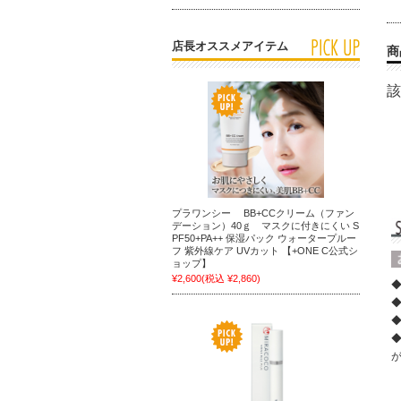
店長オススメアイテム
商
該
プラワンシー BB+CCクリーム（ファン
デーション）40ｇ マスクに付きにくい S
PF50+PA++ 保湿パック ウォータープルー
フ 紫外線ケア UVカット 【+ONE C公式シ
ョップ】
¥2,600
(税込 ¥2,860)