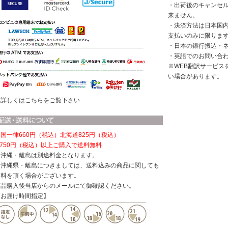
・出荷後のキャンセ
来ません。
・決済方法は日本国
支払いのみに限りま
・日本の銀行振込・
・英語でのお問い合
※WEB翻訳サービス
い場合があります。
※詳しくはこちらをご覧下さい
国一律660円（税込）
北海道825円（税込）
,750円（税込）以上ご購入で送料無料
※沖縄・離島は別途料金となります。
※沖縄県・離島につきましては、送料込みの商品に関しても
送料を頂く場合がございます。
商品購入後当店からのメールにて御確認ください。
【お届け時間指定】