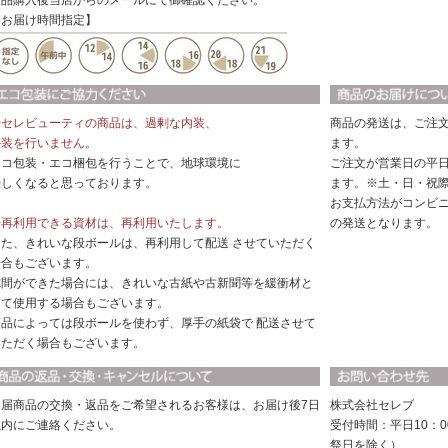
商品購入後当店からのメールにて御確認ください。
【お届け時間指定】
◆セレビューティの商品は、過剰な内装、
商品の発送は、ご注
外装を行いません。
ます。
エコ包装・エコ梱包を行うことで、地球環境に
ご注文が営業日の平日
優しくなると思っております。
ます。※土・日・祝
お支払方法がコンビ
◆再利用できる資材は、再利用いたします。
の発送となります。
また、きれいな段ボールは、再利用して配送 させていただく
場合もございます。
隙間ができた場合には、きれいな古紙や古新聞等を緩衝材と
して使用する場合もございます。
商品によっては段ボールを使わず、厚手の紙袋で 配送させて
いただく場合もございます。
お届商品の交換・返品をご希望されるお客様は、お届け後7日
株式会社セレブ
以内にご連絡ください。
受付時間：平日10：0
祭日を除く）