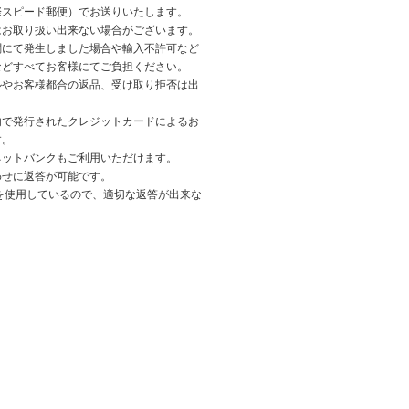
際スピード郵便）でお送りいたします。
はお取り扱い出来ない場合がございます。
関にて発生しました場合や輸入不許可など
などすべてお客様にてご負担ください。
ルやお客様都合の返品、受け取り拒否は出
内で発行されたクレジットカードによるお
す。
ネットバンクもご利用いただけます。
わせに返答が可能です。
を使用しているので、適切な返答が出来な