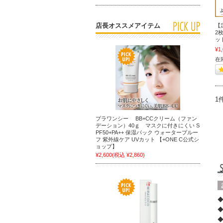
店長オススメアイテム
【
2
ッ
¥1
在
1
プラワンシー BB+CCクリーム（ファン
デーション）40ｇ マスクに付きにくい S
PF50+PA++ 保湿パック ウォータープルー
フ 紫外線ケア UVカット 【+ONE C公式シ
ョップ】
¥2,600
(税込 ¥2,860)