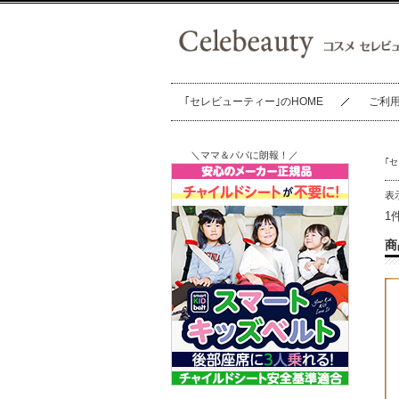
｢セレビューティー｣のHOME
ご利
＼ママ＆パパに朗報！／
｢
表
1
商