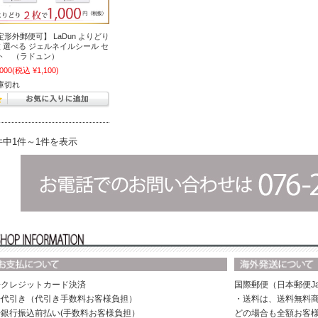
定形外郵便可】 LaDun よりどり
枚 選べる ジェルネイルシール セ
ト （ラドュン）
,000
(税込 ¥1,100)
庫切れ
件中1件～1件を表示
◆クレジットカード決済
国際郵便（日本郵便Ja
◆代引き（代引き手数料お客様負担）
・送料は、送料無料商
◆銀行振込前払い(手数料お客様負担）
どの場合も全額お客