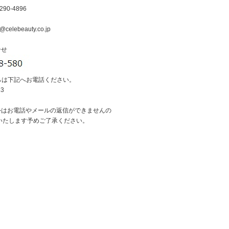
290-4896
@celebeauty.co.jp
合せ
らは下記へお電話ください。
13
外はお電話やメールの返信ができませんの
いたします予めご了承ください。