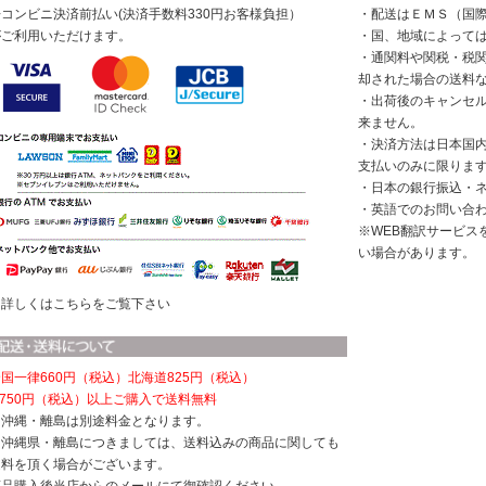
◆コンビニ決済前払い(決済手数料330円お客様負担）
・配送はＥＭＳ（国
がご利用いただけます。
・国、地域によって
・通関料や関税・税
却された場合の送料
・出荷後のキャンセ
来ません。
・決済方法は日本国
支払いのみに限りま
・日本の銀行振込・
・英語でのお問い合
※WEB翻訳サービス
い場合があります。
※詳しくはこちらをご覧下さい
国一律660円（税込）
北海道825円（税込）
,750円（税込）以上ご購入で送料無料
※沖縄・離島は別途料金となります。
※沖縄県・離島につきましては、送料込みの商品に関しても
送料を頂く場合がございます。