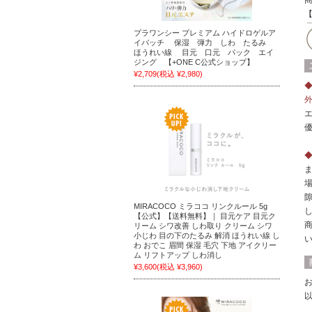
プラワンシー プレミアム ハイドロゲルア
イパッチ 保湿 弾力 しわ たるみ
ほうれい線 目元 口元 パック エイ
ジング 【+ONE C公式ショップ】
¥2,709
(税込 ¥2,980)
MIRACOCO ミラココ リンクルール 5g
【公式】【送料無料】｜ 目元ケア 目元ク
リーム シワ改善 しわ取り クリーム シワ
小じわ 目の下のたるみ 解消 ほうれい線 し
わ おでこ 眉間 保湿 毛穴 下地 アイクリー
ム リフトアップ しわ消し
¥3,600
(税込 ¥3,960)