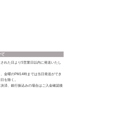
文された日より5営業日以内に発送いたし
、金曜のPM14時までは当日発送ができ
際日を除く。
ニ決済、銀行振込みの場合はご入金確認後