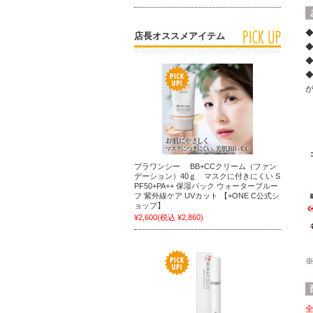
店長オススメアイテム
プラワンシー BB+CCクリーム（ファン
デーション）40ｇ マスクに付きにくい S
PF50+PA++ 保湿パック ウォータープルー
フ 紫外線ケア UVカット 【+ONE C公式シ
ョップ】
¥2,600
(税込 ¥2,860)
全