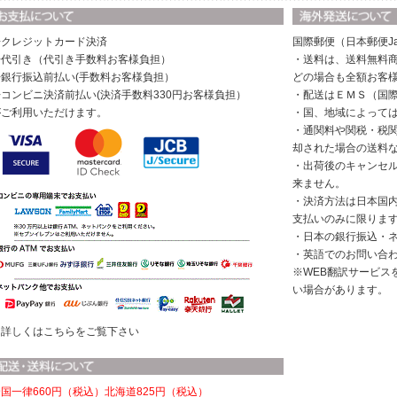
◆クレジットカード決済
国際郵便（日本郵便Ja
◆代引き（代引き手数料お客様負担）
・送料は、送料無料商
◆銀行振込前払い(手数料お客様負担）
どの場合も全額お客
◆コンビニ決済前払い(決済手数料330円お客様負担）
・配送はＥＭＳ（国
がご利用いただけます。
・国、地域によって
・通関料や関税・税
却された場合の送料
・出荷後のキャンセ
来ません。
・決済方法は日本国
支払いのみに限りま
・日本の銀行振込・
・英語でのお問い合
※WEB翻訳サービス
い場合があります。
※詳しくはこちらをご覧下さい
国一律660円（税込）
北海道825円（税込）