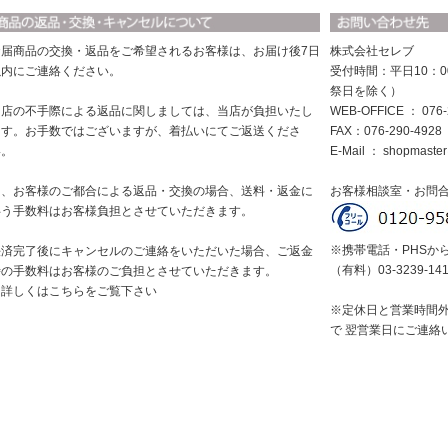
お届商品の交換・返品をご希望されるお客様は、お届け後7日
株式会社セレブ
以内にご連絡ください。
受付時間：平日10：0
祭日を除く）
当店の不手際による返品に関しましては、当店が負担いたし
WEB-OFFICE ： 076-
ます。お手数ではございますが、着払いにてご返送くださ
FAX：076-290-4928
い。
E-Mail ：
shopmaster
尚、お客様のご都合による返品・交換の場合、送料・返金に
お客様相談室・お問
伴う手数料はお客様負担とさせていただきます。
※携帯電話・PHSか
決済完了後にキャンセルのご連絡をいただいた場合、ご返金
（有料）03-3239-14
時の手数料はお客様のご負担とさせていただきます。
※詳しくはこちらをご覧下さい
※定休日と営業時間
で 翌営業日にご連絡