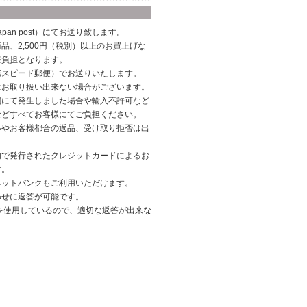
pan post）にてお送り致します。
品、2,500円（税別）以上のお買上げな
様負担となります。
際スピード郵便）でお送りいたします。
はお取り扱い出来ない場合がございます。
関にて発生しました場合や輸入不許可など
などすべてお客様にてご負担ください。
ルやお客様都合の返品、受け取り拒否は出
内で発行されたクレジットカードによるお
す。
ネットバンクもご利用いただけます。
わせに返答が可能です。
を使用しているので、適切な返答が出来な