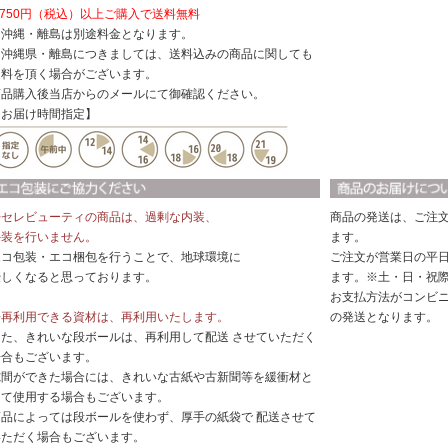
,750円（税込）以上ご購入で送料無料
※沖縄・離島は別途料金となります。
※沖縄県・離島につきましては、送料込みの商品に関しても
送料を頂く場合がございます。
商品購入後当店からのメールにて御確認ください。
【お届け時間指定】
◆セレビューティの商品は、過剰な内装、
商品の発送は、ご注
外装を行いません。
ます。
エコ包装・エコ梱包を行うことで、地球環境に
ご注文が営業日の平日
優しくなると思っております。
ます。※土・日・祝
お支払方法がコンビ
◆再利用できる資材は、再利用いたします。
の発送となります。
また、きれいな段ボールは、再利用して配送 させていただく
場合もございます。
隙間ができた場合には、きれいな古紙や古新聞等を緩衝材と
して使用する場合もございます。
商品によっては段ボールを使わず、厚手の紙袋で 配送させて
いただく場合もございます。