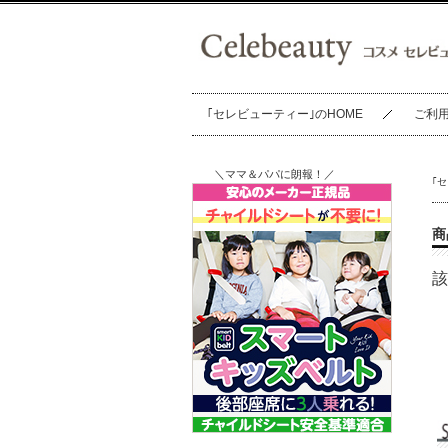
｢セレビューティー｣のHOME
ご利
＼ママ＆パパに朗報！／
｢
商
該