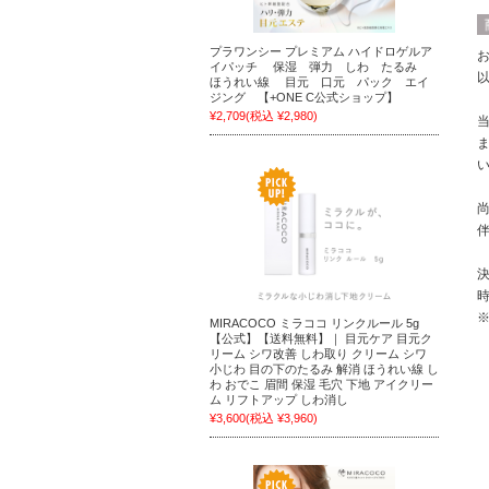
プラワンシー プレミアム ハイドロゲルア
イパッチ 保湿 弾力 しわ たるみ
ほうれい線 目元 口元 パック エイ
ジング 【+ONE C公式ショップ】
¥2,709
(税込 ¥2,980)
MIRACOCO ミラココ リンクルール 5g
【公式】【送料無料】｜ 目元ケア 目元ク
リーム シワ改善 しわ取り クリーム シワ
小じわ 目の下のたるみ 解消 ほうれい線 し
わ おでこ 眉間 保湿 毛穴 下地 アイクリー
ム リフトアップ しわ消し
¥3,600
(税込 ¥3,960)