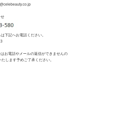
@celebeauty.co.jp
合せ
らは下記へお電話ください。
13
外はお電話やメールの返信ができませんの
いたします予めご了承ください。