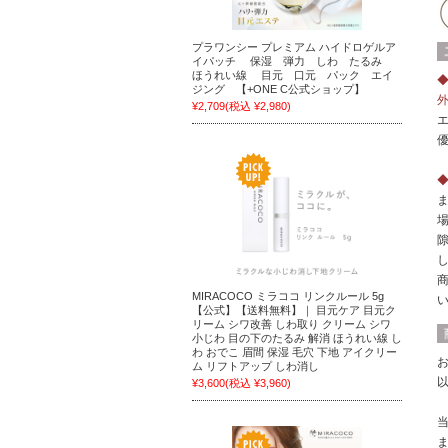
プラワンシー プレミアム ハイドロゲルア
イパッチ 保湿 弾力 しわ たるみ
ほうれい線 目元 口元 パック エイ
ジング 【+ONE C公式ショップ】
¥2,709
(税込 ¥2,980)
MIRACOCO ミラココ リンクルール 5g
【公式】【送料無料】｜ 目元ケア 目元ク
リーム シワ改善 しわ取り クリーム シワ
小じわ 目の下のたるみ 解消 ほうれい線 し
わ おでこ 眉間 保湿 毛穴 下地 アイクリー
ム リフトアップ しわ消し
¥3,600
(税込 ¥3,960)