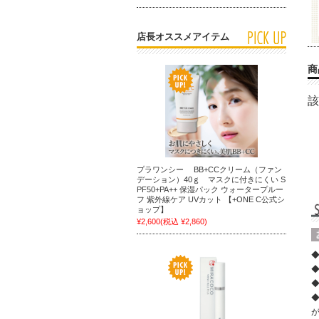
店長オススメアイテム
商
該
プラワンシー BB+CCクリーム（ファン
デーション）40ｇ マスクに付きにくい S
PF50+PA++ 保湿パック ウォータープルー
フ 紫外線ケア UVカット 【+ONE C公式シ
ョップ】
¥2,600
(税込 ¥2,860)