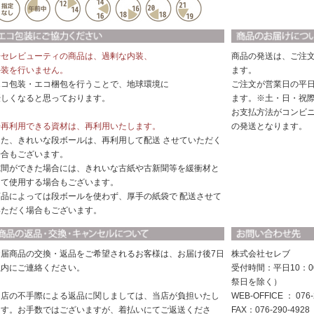
◆セレビューティの商品は、過剰な内装、
商品の発送は、ご注
外装を行いません。
ます。
エコ包装・エコ梱包を行うことで、地球環境に
ご注文が営業日の平日
優しくなると思っております。
ます。※土・日・祝
お支払方法がコンビ
◆再利用できる資材は、再利用いたします。
の発送となります。
また、きれいな段ボールは、再利用して配送 させていただく
場合もございます。
隙間ができた場合には、きれいな古紙や古新聞等を緩衝材と
して使用する場合もございます。
商品によっては段ボールを使わず、厚手の紙袋で 配送させて
いただく場合もございます。
お届商品の交換・返品をご希望されるお客様は、お届け後7日
株式会社セレブ
以内にご連絡ください。
受付時間：平日10：0
祭日を除く）
当店の不手際による返品に関しましては、当店が負担いたし
WEB-OFFICE ： 076-
ます。お手数ではございますが、着払いにてご返送くださ
FAX：076-290-4928