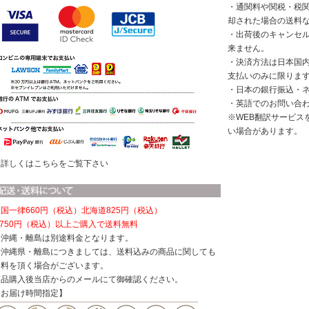
・通関料や関税・税
却された場合の送料
・出荷後のキャンセ
来ません。
・決済方法は日本国
支払いのみに限りま
・日本の銀行振込・
・英語でのお問い合
※WEB翻訳サービス
い場合があります。
※詳しくはこちらをご覧下さい
国一律660円（税込）
北海道825円（税込）
,750円（税込）以上ご購入で送料無料
※沖縄・離島は別途料金となります。
※沖縄県・離島につきましては、送料込みの商品に関しても
送料を頂く場合がございます。
商品購入後当店からのメールにて御確認ください。
【お届け時間指定】