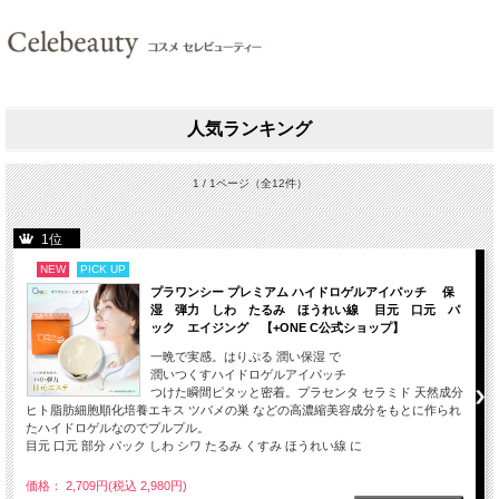
人気ランキング
1 / 1ページ
（全12件）
1位
NEW
PICK UP
プラワンシー プレミアム ハイドロゲルアイパッチ 保
湿 弾力 しわ たるみ ほうれい線 目元 口元 パ
ック エイジング 【+ONE C公式ショップ】
一晩で実感。はりぷる 潤い保湿 で
潤いつくすハイドロゲルアイパッチ
つけた瞬間ピタッと密着。プラセンタ セラミド 天然成分
ヒト脂肪細胞順化培養エキス ツバメの巣 などの高濃縮美容成分をもとに作られ
たハイドロゲルなのでプルプル。
目元 口元 部分 パック しわ シワ たるみ くすみ ほうれい線 に
価格： 2,709円(税込 2,980円)