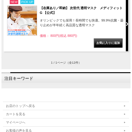
NEW
PICK UP
【在庫あり／即納】 次世代 透明マスク メディフィット
G 【公式】
オリンピックでも採用！長時間でも快適。99.9%抗菌・曇
り止めが半年続く高品質な透明マスク
価格： 800円(税込 880円)
1 / 1ページ
（全12件）
注目キーワード
お店のトップへ戻る
カートを見る
マイページへ
お客様の声を見る