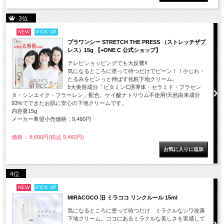
3位
NEW
PICK UP
プラワンシー STRETCH THE PRESS （ストレッチザプ
レス）15g 【+ONE C 公式ショップ】
テレビショッピングでも大反響!!
気になるところに塗って待つだけでピーン！！小じわ・
たるみをピンっと伸ばす化粧下地クリーム。
5大美容成分「ビタミンC誘導体・セラミド・プラセン
タ・シンエイク・フラーレン」配合。ケイ酸ナトリウム不使用!天然由来成分
93%でできたお肌に安心の下地クリームです。
内容量15g
メーカー希望小売価格：9,460円
価格： 8,600円(税込 9,460円)
4位
NEW
PICK UP
MIRACOCO 旧 ミラココ リンクルール 15ml
気になるところに塗って待つだけ ミラクルなシワ改善
下地クリーム。ココにあるミラクルな美しさを実感して