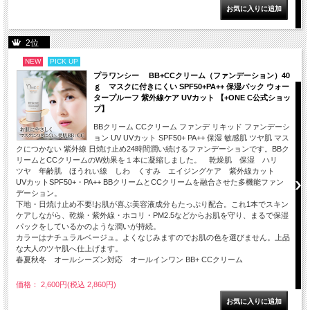
2位
NEW
PICK UP
プラワンシー BB+CCクリーム（ファンデーション）40
ｇ マスクに付きにくい SPF50+PA++ 保湿パック ウォー
タープルーフ 紫外線ケア UVカット 【+ONE C公式ショッ
プ】
BBクリーム CCクリーム ファンデ リキッド ファンデーシ
ョン UV UVカット SPF50+ PA++ 保湿 敏感肌 ツヤ肌 マス
クにつかない 紫外線 日焼け止め24時間潤い続けるファンデーションです。BBク
リームとCCクリームのW効果を１本に凝縮しました。 乾燥肌 保湿 ハリ
ツヤ 年齢肌 ほうれい線 しわ くすみ エイジングケア 紫外線カット
UVカットSPF50+・PA++ BBクリームとCCクリームを融合させた多機能ファン
デーション。
下地・日焼け止め不要!お肌が喜ぶ美容液成分もたっぷり配合。これ1本でスキン
ケアしながら、乾燥・紫外線・ホコリ・PM2.5などからお肌を守り、まるで保湿
パックをしているかのような潤いが持続。
カラーはナチュラルベージュ。よくなじみますのでお肌の色を選びません。上品
な大人のツヤ肌へ仕上げます。
春夏秋冬 オールシーズン対応 オールインワン BB+ CCクリーム
価格： 2,600円(税込 2,860円)