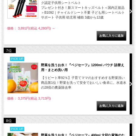
ク認定子供用シートベルト
プレゼント付き！新スマートキッズベルト＜国内正規品
＞B1092｜チャイルドシート不要 子ども用シートベルト
サポート 子供用 幼児用 補助 3歳から12歳
価格： 3,891円(税込 4,280円)
～
7位
PICK UP
野菜を洗うお水！『ベジセーフ』1200ml パウチ 詰替え
用・まとめ洗い用
【リピート率92％】子育てママのおすすめする野菜洗い
商品第1位！野菜を洗って安全でおいしい食卓に。水道水
の28倍の農薬除去率
価格： 3,375円(税込 3,713円)
8位
PICK UP
野菜を洗うお水！『ベジセーフ』400ml 大切な家族のた