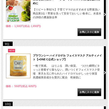
めに
【リピート率92％】子育てママのおすすめする野菜洗い
商品第1位！野菜を洗って安全でおいしい食卓に。水道水
の28倍の農薬除去率
価格： 1,500円(税込 1,650円)
9位
NEW
プラワンシー ハイドロゲル フェイスマスク アルティメイ
ト【+ONE C公式ショップ】
一晩で実感。 はりぷる 潤い保湿。 つけた瞬間ピタ
ッっと密着ずり落ちない。潤いつくすフェイスマスク登
場 寒天を元に作られたハイドロゲルがしっかり保湿
高濃縮美容成分を贅沢に配合 乾燥肌に
価格： 550円(税込 605円)
10位