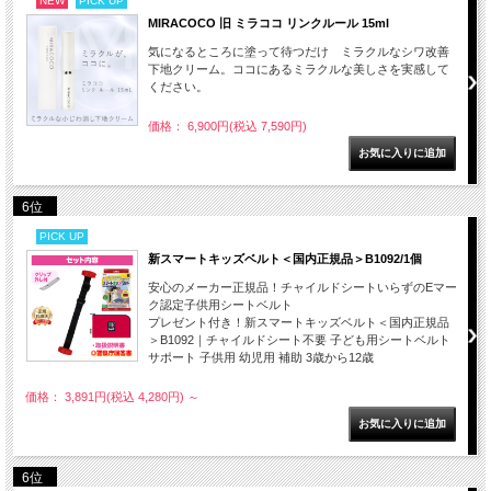
NEW
PICK UP
MIRACOCO 旧 ミラココ リンクルール 15ml
気になるところに塗って待つだけ ミラクルなシワ改善
下地クリーム。ココにあるミラクルな美しさを実感して
ください。
価格： 6,900円(税込 7,590円)
6位
PICK UP
新スマートキッズベルト＜国内正規品＞B1092/1個
安心のメーカー正規品！チャイルドシートいらずのEマー
ク認定子供用シートベルト
プレゼント付き！新スマートキッズベルト＜国内正規品
＞B1092｜チャイルドシート不要 子ども用シートベルト
サポート 子供用 幼児用 補助 3歳から12歳
価格： 3,891円(税込 4,280円)
～
6位