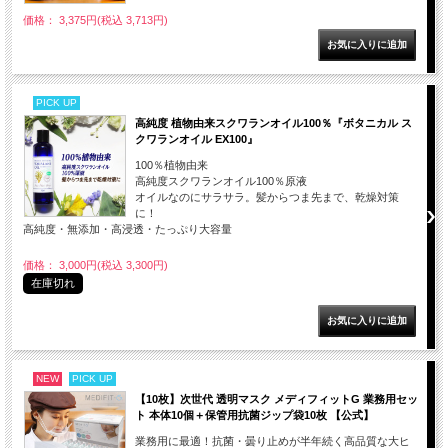
価格： 3,375円(税込 3,713円)
PICK UP
高純度 植物由来スクワランオイル100％『ボタニカル ス
クワランオイル EX100』
100％植物由来
高純度スクワランオイル100％原液
オイルなのにサラサラ。髪からつま先まで、乾燥対策
に！
高純度・無添加・高浸透・たっぷり大容量
価格： 3,000円(税込 3,300円)
在庫切れ
NEW
PICK UP
【10枚】次世代 透明マスク メディフィットG 業務用セッ
ト 本体10個＋保管用抗菌ジップ袋10枚 【公式】
業務用に最適！抗菌・曇り止めが半年続く高品質な大ヒ