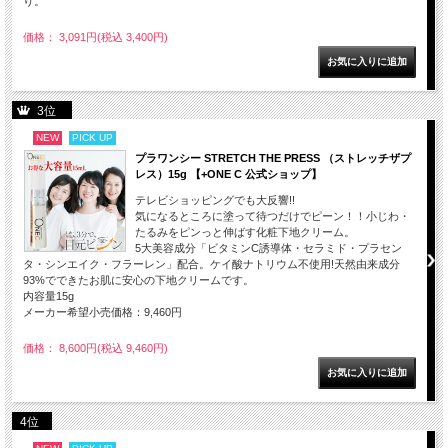
り。
価格： 3,091円(税込 3,400円)
3位
NEW
PICK UP
プラワンシー STRETCH THE PRESS （ストレッチザプ
レス）15g 【+ONE C 公式ショップ】
テレビショッピングでも大反響!!
気になるところに塗って待つだけでピーン！！小じわ・
たるみをピンっと伸ばす化粧下地クリーム。
5大美容成分「ビタミンC誘導体・セラミド・プラセン
タ・シンエイク・フラーレン」配合。ケイ酸ナトリウム不使用!天然由来成分
93%でできたお肌に安心の下地クリームです。
内容量15g
メーカー希望小売価格：9,460円
価格： 8,600円(税込 9,460円)
4位