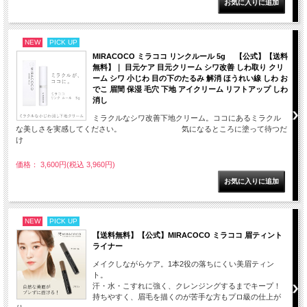
NEW
PICK UP
MIRACOCO ミラココ リンクルール 5g 【公式】【送料
無料】｜ 目元ケア 目元クリーム シワ改善 しわ取り クリ
ーム シワ 小じわ 目の下のたるみ 解消 ほうれい線 しわ お
でこ 眉間 保湿 毛穴 下地 アイクリーム リフトアップ しわ
消し
ミラクルなシワ改善下地クリーム。ココにあるミラクル
な美しさを実感してください。 気になるところに塗って待つだ
け
価格： 3,600円(税込 3,960円)
NEW
PICK UP
【送料無料】【公式】MIRACOCO ミラココ 眉ティント
ライナー
メイクしながらケア。1本2役の落ちにくい美眉ティン
ト。
汗・水・こすれに強く、クレンジングするまでキープ！
持ちやすく、眉毛を描くのが苦手な方もプロ級の仕上が