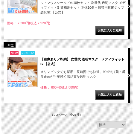
ットマウスシールドの10枚セット 次世代 透明マスク メデ
ィフィットG 業務用セット 本体10個＋保管用抗菌ジップ
袋10枚 【公式】
価格： 7,200円(税込 7,920円)
10位
NEW
PICK UP
【在庫あり／即納】 次世代 透明マスク メディフィット
G 【公式】
オリンピックでも採用！長時間でも快適。99.9%抗菌・曇
り止めが半年続く高品質な透明マスク
価格： 800円(税込 880円)
1 / 2ページ
（全21件）