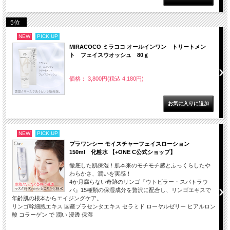
5位
NEW
PICK UP
MIRACOCO ミラココ オールインワン トリートメン
ト フェイスウオッシュ 80ｇ
価格： 3,800円(税込 4,180円)
NEW
PICK UP
プラワンシー モイスチャーフェイスローション
150ml 化粧水 【+ONE C公式ショップ】
徹底した肌保湿！肌本来のモチモチ感とふっくらしたや
わらかさ、潤いを実感！
4か月腐らない奇跡のリンゴ『ウトビラー・スパトラウ
バ』15種類の保湿成分を贅沢に配合し、リンゴエキスで
年齢肌の根本からエイジングケア。
リンゴ幹細胞エキス 国産プラセンタエキス セラミド ローヤルゼリー ヒアルロン
酸 コラーゲン で 潤い 浸透 保湿