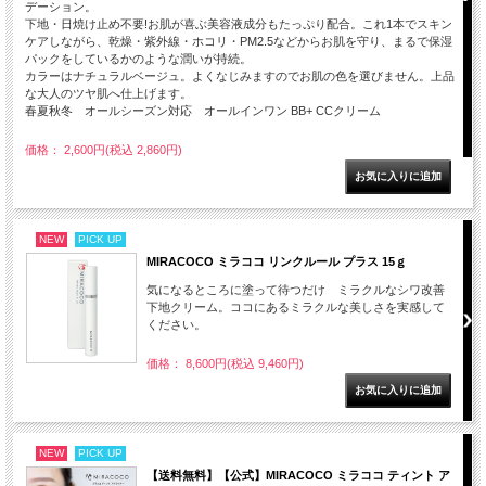
デーション。
下地・日焼け止め不要!お肌が喜ぶ美容液成分もたっぷり配合。これ1本でスキン
ケアしながら、乾燥・紫外線・ホコリ・PM2.5などからお肌を守り、まるで保湿
パックをしているかのような潤いが持続。
カラーはナチュラルベージュ。よくなじみますのでお肌の色を選びません。上品
な大人のツヤ肌へ仕上げます。
春夏秋冬 オールシーズン対応 オールインワン BB+ CCクリーム
価格： 2,600円(税込 2,860円)
NEW
PICK UP
MIRACOCO ミラココ リンクルール プラス 15ｇ
気になるところに塗って待つだけ ミラクルなシワ改善
下地クリーム。ココにあるミラクルな美しさを実感して
ください。
価格： 8,600円(税込 9,460円)
NEW
PICK UP
【送料無料】【公式】MIRACOCO ミラココ ティント ア