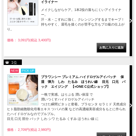
イライナー
メイクしながらケア。1本2役の落ちにくいアイライナ
ー。
汗・水・こすれに強く、クレンジングするまでキープ！
持ちやすく、眉毛を描くのが苦手な方もプロ級の仕上が
り。
価格： 3,091円(税込 3,400円)
1位
NEW
PICK UP
プラワンシー プレミアム ハイドロゲルアイパッチ 保
湿 弾力 しわ たるみ ほうれい線 目元 口元 パ
ック エイジング 【+ONE C公式ショップ】
一晩で実感。はりぷる 潤い保湿 で
潤いつくすハイドロゲルアイパッチ
つけた瞬間ピタッと密着。プラセンタ セラミド 天然成分
ヒト脂肪細胞順化培養エキス ツバメの巣 などの高濃縮美容成分をもとに作られ
たハイドロゲルなのでプルプル。
目元 口元 部分 パック しわ シワ たるみ くすみ ほうれい線 に
価格： 2,709円(税込 2,980円)