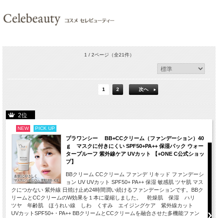
1 / 2ページ
（全21件）
1
2
次へ
2位
NEW
PICK UP
プラワンシー BB+CCクリーム（ファンデーション）40
ｇ マスクに付きにくい SPF50+PA++ 保湿パック ウォー
タープルーフ 紫外線ケア UVカット 【+ONE C公式ショッ
プ】
BBクリーム CCクリーム ファンデ リキッド ファンデーシ
ョン UV UVカット SPF50+ PA++ 保湿 敏感肌 ツヤ肌 マス
クにつかない 紫外線 日焼け止め24時間潤い続けるファンデーションです。BBク
リームとCCクリームのW効果を１本に凝縮しました。 乾燥肌 保湿 ハリ
ツヤ 年齢肌 ほうれい線 しわ くすみ エイジングケア 紫外線カット
UVカットSPF50+・PA++ BBクリームとCCクリームを融合させた多機能ファン