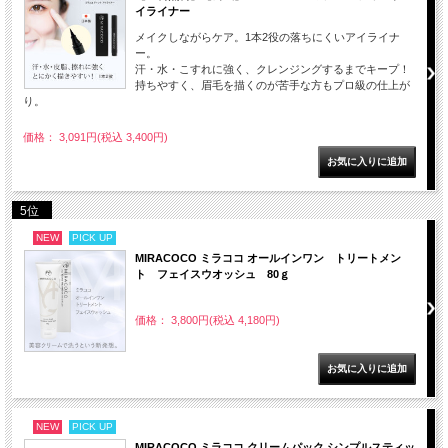
イライナー
メイクしながらケア。1本2役の落ちにくいアイライナ
ー。
汗・水・こすれに強く、クレンジングするまでキープ！
持ちやすく、眉毛を描くのが苦手な方もプロ級の仕上が
り。
価格： 3,091円(税込 3,400円)
5位
NEW
PICK UP
MIRACOCO ミラココ オールインワン トリートメン
ト フェイスウオッシュ 80ｇ
価格： 3,800円(税込 4,180円)
NEW
PICK UP
MIRACOCO ミラココ クリームパック シンプルスティッ