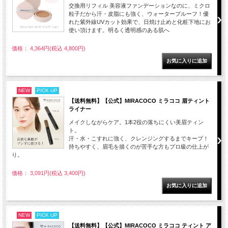
交換用リフィル 美容液ファンデーションなのに、ミクロ
粒子だから汗・皮脂にも強く、ウォータープルーフ！優
れた紫外線UVカット効果で、日焼け止めと化粧下地にお
使い頂けます。明るく透明感のある肌へ
価格： 4,364円(税込 4,800円)
NEW
PICK UP
【送料無料】【公式】MIRACOCO ミラココ 眉ティント
ライナー
メイクしながらケア。1本2役の落ちにくい美眉ティン
ト。
汗・水・こすれに強く、クレンジングするまでキープ！
持ちやすく、眉毛を描くのが苦手な方もプロ級の仕上が
り。
価格： 3,091円(税込 3,400円)
NEW
PICK UP
【送料無料】【公式】MIRACOCO ミラココ ティント ア