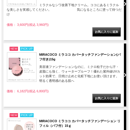
ミラクルなシワ改善下地クリーム。ココにあるミラクル
な美しさを実感してください。 気になるところに塗って待つだ
け
価格： 3,600円(税込 3,960円)
NEW
PICK UP
MIRACOCO ミラココ カバータッチファンデーション(パ
フ付き)15g
美容液ファンデーションなのに、ミクロ粒子だから汗・
皮脂にも強く、ウォータープルーフ！優れた紫外線UVカ
ット効果で、日焼け止めと化粧下地にお使い頂けます。
明るく透明感のある肌へ
価格： 6,182円(税込 6,800円)
NEW
PICK UP
MIRACOCO ミラココ カバータッチファンデーション リ
フィル（パフ付）15ｇ