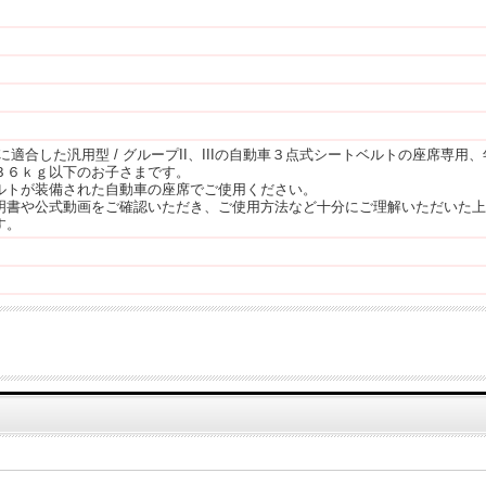
０４に適合した汎用型 / グループII、IIIの自動車３点式シートベルトの座席
３６ｋｇ以下のお子さまです。
ルトが装備された自動車の座席でご使用ください。
明書や公式動画をご確認いただき、ご使用方法など十分にご理解いただいた上
す。