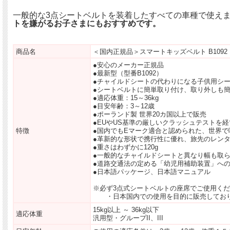
一般的な3点シートベルトを装着したすべての車種で使え
トを嫌がるお子さまにもおすすめです。
商品名
＜国内正規品＞スマートキッズベルト B1092
●安心のメーカー正規品
●最新型（型番B1092）
●チャイルドシートの代わりになる子供用シ
●シートベルトに簡単取り付け、取り外しも
●適応体重：15～36kg
●目安年齢：3～12歳
●ポーランド製 世界20カ国以上で販売
●EUやUS基準の厳しいクラッシュテストを
特徴
●国内でもEマーク適合と認められた、世界
●革新的な形状で携行性に優れ、旅先のレン
●重さはわずかに120g
●一般的なチャイルドシートと異なり幅も取
●道路交通法の定める「幼児用補助装置」へ
●日本語パッケージ、日本語マニュアル
※必ず3点式シートベルトの座席でご使用く
・日本国内での使用を目的に販売してお
15kg以上 ～ 36kg以下
適応体重
汎用型・グループII、III