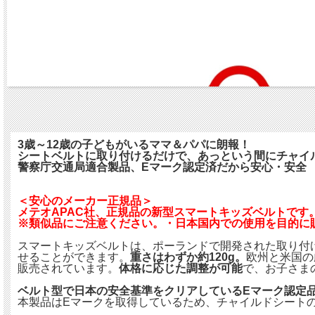
3歳～12歳の子どもがいるママ＆パパに朗報！
シートベルトに取り付けるだけで、あっという間にチャイ
警察庁交通局適合製品、Eマーク認定済だから安心・安全
＜安心のメーカー正規品＞
メテオAPAC社、正規品の新型スマートキッズベルトです
※類似品にご注意ください。・日本国内での使用を目的に
スマートキッズベルトは、ポーランドで開発された取り付
せることができます。
重さはわずか約120g。
欧州と米国の
販売されています。
体格に応じた調整が可能
で、お子さま
ベルト型で日本の安全基準をクリアしているEマーク認定
本製品はEマークを取得しているため、チャイルドシート