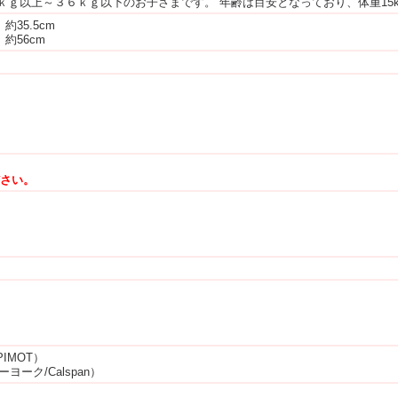
５ｋｇ以上～３６ｋｇ以下のお子さまです。 年齢は目安となっており、体重15k
約35.5cm
約56cm
ださい。
PIMOT）
ヨーク/Calspan）