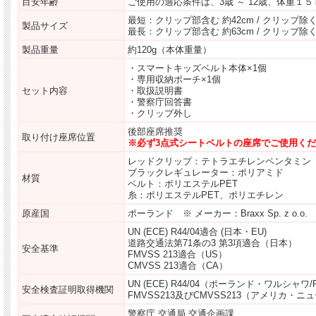
目安年齢
ご使用の適応条件は、3歳 ～ 12歳、体重１
最短：クリップ部含む 約42cm / クリップ除く 
製品サイズ
最長：クリップ部含む 約63cm / クリップ除く 
製品重量
約120g（本体重量）
・スマートキッズベルト本体×1個
・専用収納ポーチ×1個
セット内容
・取扱説明書
・警察庁回答書
・クリップ外し
後部座席推奨
取り付け座席位置
※必ず3点式シートベルトの座席でご使用く
レッドクリップ：テトラエチレンペンタミン
ブラックレギュレーター：ポリアミド
材質
ベルト：ポリエステルPET
糸：ポリエステルPET、ポリエチレン
原産国
ポーランド ※ メーカー：Braxx Sp. z o.o.
UN (ECE) R44/04適合 (日本・EU)
道路交通法第71条の3 第3項適合（日本）
安全基準
FMVSS 213適合（US）
CMVSS 213適合（CA）
UN (ECE) R44/04（ポーランド・ワルシャワ/
安全検査証明取得機関
FMVSS213及びCMVSS213（アメリカ・ニュー
警察庁 交通局 交通企画課