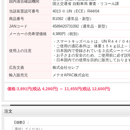
国内適合確認機関
国土交通省 自動車局 審査・リコール課
当該装置認可番号
4013 ※.UN（ECE）R44/04
商品番号
B1092（通常品・新型）
JANコード
4589420731092（通常品・新型）
メーカー小売希望価格
4,980円（税別）
・スマートキッズベルトは、UN R４４ / 
・ご使用の適応条件は、体重１５ｋｇ以上～
使用上の注意
・日本国内で登録されている３点式シートベ
・お子さまの安全のため、ご使用前に必ず説
・日本国内での使用を目的に販売しておりま
広告文責
株式会社セレブ
輸入販売元
メテオAPAC株式会社
価格:
3,891円
(税込 4,280円)
～
11,455円
(税込 12,600円)
注文
【個数】：