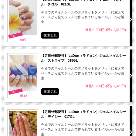
ル チロル 021GL
今までのネイルシールのデメリットをメリットに変えて
ベースから全てジェルで作られているネイルシールが誕
生！
価格:1,200円(税込 1,320円)
在庫切れ
● LaDunジェルネイルシールはジェルネイル素材でできている
● LaDunジェルネイルシールは密着度が高い
【定形外郵便可】 LaDun（ラドュン）ジェルネイルシー
● LaDunジェルネイルシールはより水にも強い
ル ストライプ 018GL
● 艶があり、ほんとにネイルをしているみたい
今までのネイルシールのデメリットをメリットに変えて
ベースから全てジェルで作られているネイルシールが誕
● リムーバーがいらないので簡単OFF
生！
※はがす時はお湯に３０秒くらい浸けると剥がしやすくなります。
価格:1,200円(税込 1,320円)
在庫切れ
【定形外郵便可】 LaDun（ラドュン）ジェルネイルシー
● 自爪に油分や水分、マニキュアが付着しているとシールが剥がれやすくなります
ル デイジー 017GL
ので、
今までのネイルシールのデメリットをメリットに変えて
爪の表面をよく拭き取ってください。
ベースから全てジェルで作られているネイルシールが誕
生！