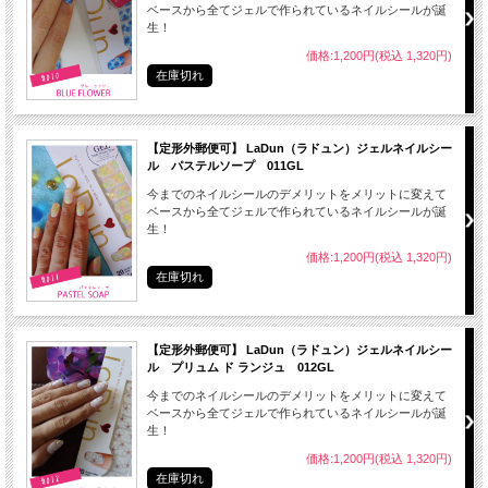
● 極端に低温、または高温多湿の場所、直射日光の当たる場所に保管しないでくだ
ベースから全てジェルで作られているネイルシールが誕
さい。
生！
価格:1,200円(税込 1,320円)
在庫切れ
シール20枚、付属のファイル1本
【定形外郵便可】 LaDun（ラドュン）ジェルネイルシー
ル パステルソープ 011GL
今までのネイルシールのデメリットをメリットに変えて
ベースから全てジェルで作られているネイルシールが誕
生！
中国
価格:1,200円(税込 1,320円)
在庫切れ
※ 商品画像は、ご覧のモニター・画面環境により画像の色味が実際と多少異なる
場合がございます。
【定形外郵便可】 LaDun（ラドュン）ジェルネイルシー
予めご了承ください。
ル プリュム ド ランジュ 012GL
今までのネイルシールのデメリットをメリットに変えて
ベースから全てジェルで作られているネイルシールが誕
生！
価格:1,200円(税込 1,320円)
在庫切れ