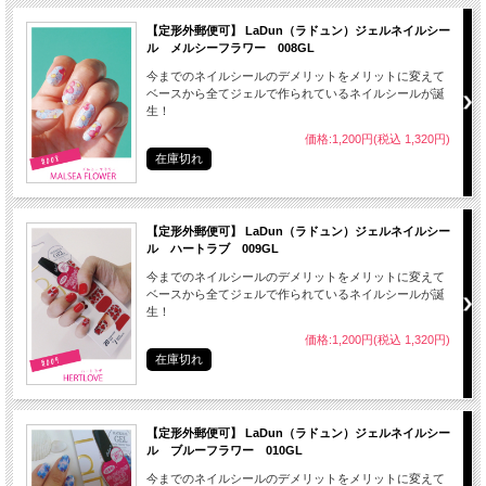
● はがす時はお湯に３０秒くらい浸けると剥がしやすくなります。
【定形外郵便可】 LaDun（ラドュン）ジェルネイルシー
ル メルシーフラワー 008GL
今までのネイルシールのデメリットをメリットに変えて
ベースから全てジェルで作られているネイルシールが誕
生！
● 開封後、ご使用にならないシートは元のビニールの袋に入れて保管してくださ
い。
価格:1,200円(税込 1,320円)
在庫切れ
● 開封後は３ヶ月以内にご使用ください。
【定形外郵便可】 LaDun（ラドュン）ジェルネイルシー
ル ハートラブ 009GL
今までのネイルシールのデメリットをメリットに変えて
● 長時間の連続使用は、お控えください。
ベースから全てジェルで作られているネイルシールが誕
● アレルギー体質の方、爪に異常のある場合は使用しないでください。
生！
価格:1,200円(税込 1,320円)
● 爪に異常を感じたら直ちに使用を中止し、皮膚科専門医等へご相談ください。
在庫切れ
● 長時間の水仕事や入浴をした場合はシールがはがれやすくなることがあります。
● 本来の目的以外のご使用はおやめください。
【定形外郵便可】 LaDun（ラドュン）ジェルネイルシー
● トップコートをご使用の際は火気にご注意ください。
ル ブルーフラワー 010GL
● 子供の手の届かない場所に保管してください。
今までのネイルシールのデメリットをメリットに変えて