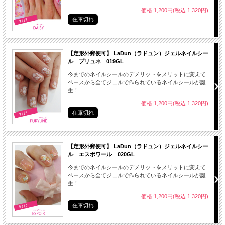
● 爪（爪表面）を付属のファイルなどで整えた後、爪を清潔にします。
価格:1,200円(税込 1,320円)
● 自爪のサイズに合ったネイルシールを選んでください。
在庫切れ
※自爪よりも約１ｍｍ程度小さいサイズが付けやすいです。
【定形外郵便可】 LaDun（ラドュン）ジェルネイルシー
ル プリュネ 019GL
今までのネイルシールのデメリットをメリットに変えて
ベースから全てジェルで作られているネイルシールが誕
生！
価格:1,200円(税込 1,320円)
在庫切れ
【定形外郵便可】 LaDun（ラドュン）ジェルネイルシー
ル エスポワール 020GL
今までのネイルシールのデメリットをメリットに変えて
ベースから全てジェルで作られているネイルシールが誕
生！
● シールの端部から付属のファイルでやさしくこするようにしてゆっくりはがして
価格:1,200円(税込 1,320円)
下さい。
在庫切れ
● はがした後はキューティクルオイル等で爪全体をマッサージして下さい。