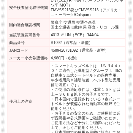
UN (ECE) R44/04（ポーランド・ワルシャ
ワ/PIMOT）
安全検査証明取得機関
FMVSS213及びCMVSS213（アメリカ・
ニューヨーク/Calspan）
警察庁 交通局 交通企画課
国内適合確認機関
国土交通省 自動車局 審査・リコール課
当該装置認可番号
4013 ※.UN（ECE）R44/04
商品番号
B1092（通常品・新型）
JANコード
4589420731092（通常品・新型）
メーカー小売希望価格
4,980円（税別）
・スマートキッズベルトは、UN R４４ /
０４に適合した汎用型 / グループII、IIIの
自動車３点式シートベルトの座席専用、
年少者用乗車補助装置（ベルト型幼児用
補助装置）です。
・ご使用の適応条件は、体重１５ｋｇ以
上～３６ｋｇ以下のお子さまです。
・日本国内で登録されている３点式シー
使用上の注意
トベルトが装備された自動車の座席でご
使用ください。
・お子さまの安全のため、ご使用前に必
ず説明書や公式動画をご確認いただき、
ご使用方法など十分にご理解いただいた
上で、正しくご使用ください。
・日本国内での使用を目的に販売してお