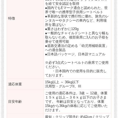
を経て安全認証を取得
●国内でもEマーク適合と認められた、世
界で唯一の携帯型子供用シートベルト
●革新的な形状で携行性に優れ、旅先のレ
特徴
ンタカーやタクシーの車内など、利用場
所を選ばない
●重さはわずかに120g
●一般的なチャイルドシートと異なり幅も
取らないため、後部座席に3人のお子様を
乗せて使用可能
●道路交通法の定める「幼児用補助装置」
への適合製品
●日本語パッケージ、日本語マニュアル
※必ず3点式シートベルトの座席でご使用
ください。
・日本国内での使用を目的に販売し
ております。
15kg以上 ～ 36kg以下
適応体重
汎用型・グループII、III
ご使用の適応条件は、3歳 ～ 12歳、体重
１５ｋｇ以上～３６ｋｇ以下のお子さま
目安年齢
です。 年齢は目安となっており、体重
15kgから36kgの体格に応じてご使用いた
だけます。
最短：クリップ部含む 約42cm / クリップ