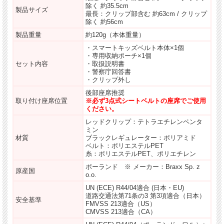
除く 約35.5cm
製品サイズ
最長：クリップ部含む 約63cm / クリップ
除く 約56cm
製品重量
約120g（本体重量）
・スマートキッズベルト本体×1個
・専用収納ポーチ×1個
セット内容
・取扱説明書
・警察庁回答書
・クリップ外し
後部座席推奨
取り付け座席位置
※必ず3点式シートベルトの座席でご使用
ください。
レッドクリップ：テトラエチレンペンタ
ミン
材質
ブラックレギュレーター：ポリアミド
ベルト：ポリエステルPET
糸：ポリエステルPET、ポリエチレン
ポーランド ※ メーカー：Braxx Sp. z
原産国
o.o.
UN (ECE) R44/04適合 (日本・EU)
道路交通法第71条の3 第3項適合（日本）
安全基準
FMVSS 213適合（US）
CMVSS 213適合（CA）