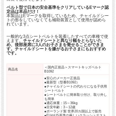
ベルト型で日本の安全基準をクリアしているEマーク認
定品は本品だけ！
本製品はEマークを取得しているため、チャイルドシー
トの形をしていなくても補助装置として使用が認めら
れています。
一般的な3点シートベルトを装着したすべての車種で使
えます。
チャイルドシートと異なり幅をとらないた
め、後部座席に3人のお子さまを乗せることができま
す。チャイルドシートを嫌がるお子さまにもおすすめ
です。
＜国内正規品＞スマートキッズベルト
商品名
B1092
●安心のメーカー正規品
●最新型（型番B1092）
●チャイルドシートの代わりになる子供用
シートベルト
●シートベルトに簡単取り付け、取り外し
も簡単
●適応体重：15～36kg
●目安年齢：3～12歳
●ポーランド製 世界20カ国以上で販売
●EUやUS基準の厳しいクラッシュテスト