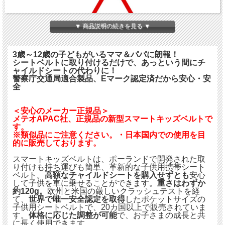
▼ 商品説明の続きを見る ▼
3歳～12歳の子どもがいるママ＆パパに朗報！
シートベルトに取り付けるだけで、あっという間にチ
ャイルドシートの代わりに！
警察庁交通局適合製品、Eマーク認定済だから安心・安
全
＜安心のメーカー正規品＞
メテオAPAC社、正規品の新型スマートキッズベルトで
す。
※類似品にご注意ください。・日本国内での使用を目
的に販売しております。
スマートキッズベルトは、ポーランドで開発された取
り付けも持ち運びも簡単、革新的な子供用携帯シート
ベルト。
高額なチャイルドシートを購入せずとも
安心
して子供を車に乗せることができます。
重さはわずか
約120g。
欧州と米国の厳しいクラッシュテストを経
て、
世界で唯一安全認定を取得
したポケットサイズの
子供用シートベルトで、20カ国以上で販売されていま
す。
体格に応じた調整が可能
で、お子さまの成長と共
に長く使用できます。